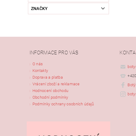
ZNAČKY
INFORMACE PRO VÁS
KONTA
O nás
boty
Kontakty
+420
Doprava a platba
Vrácení zboží a reklamace
Botý
Hodnocení obchodu
boty
Obchodní podmínky
Podmínky ochrany osobních údajů