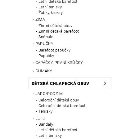
Letní dětská barefoot
Letní tenisky
Žabky, kroksy
ZIMA
Zimní dětská obuv
Zimní dětská barefoot
Sněhule
PAPUČKY
Barefoot papučky
Papučky
CAPÁČKY, PRVNÍ KRŮČKY
GUMÁKY
DĚTSKÁ CHLAPECKÁ OBUV
JARO/PODZIM
Celoroční dětská obuv
Celoroční dětská barefoot
Tenisky
LÉTO
Sandály
Letní dětská barefoot
Letní tenisky