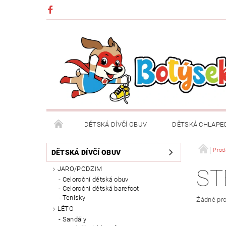
DĚTSKÁ DÍVČÍ OBUV
DĚTSKÁ CHLAPE
DĚTSKÉ OBLEČENÍ A DOPLŇKY
DÁRKOVÉ POU
Prod
DĚTSKÁ DÍVČÍ OBUV
JARO/PODZIM
ST
DOPRAVA A PLATBA
VRÁCENÍ ZBOŽÍ A REKLA
Celoroční dětská obuv
Celoroční dětská barefoot
Tenisky
Žádné pro
LÉTO
Sandály