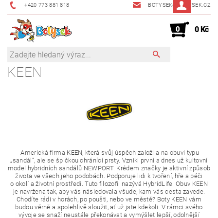
+420 773 881 818
BOTYSEK@BOTYSEK.CZ
0
0 Kč
KEEN
Americká firma KEEN, která svůj úspěch založila na obuvi typu
„sandál“, ale se špičkou chránící prsty. Vznikl první a dnes už kultovní
model hybridních sandálů NEWPORT. Krédem značky je aktivní způsob
života ve všech jeho podobách. Podporuje lidi k tvoření, hře a péči
o okolí a životní prostředí. Tuto filozofii nazývá HybridLife. Obuv KEEN
je navržena tak, aby vás následovala všude, kam vás cesta zavede.
Chodíte rádi v horách, po poušti, nebo ve městě? Boty KEEN vám
budou věrně a spolehlivě sloužit, ať už jste kdekoli. V rámci svého
vývoje se snaží neustále překonávat a vymýšlet lepší, odolnější