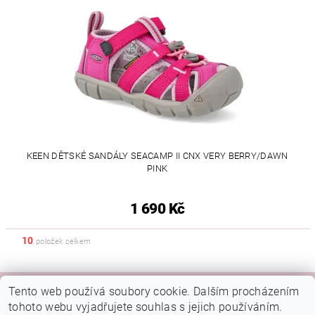
KEEN DĚTSKÉ SANDÁLY SEACAMP II CNX VERY BERRY/DAWN
PINK
1 690 Kč
10
položek celkem
Tento web používá soubory cookie. Dalším procházením
|
|
|
Kamenná prodejna Brno
Rady a tipy
Google mapa
Fotky prodejny
tohoto webu vyjadřujete souhlas s jejich používáním.
Náš FB