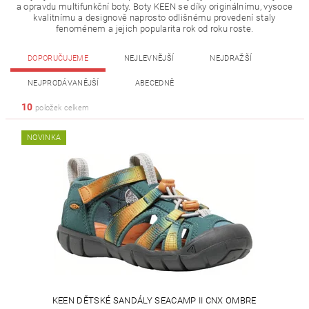
a opravdu multifunkční boty. Boty KEEN se díky originálnímu, vysoce
kvalitnímu a designově naprosto odlišnému provedení staly
fenoménem a jejich popularita rok od roku roste.
DOPORUČUJEME
NEJLEVNĚJŠÍ
NEJDRAŽŠÍ
NEJPRODÁVANĚJŠÍ
ABECEDNĚ
10
položek celkem
NOVINKA
KEEN DĚTSKÉ SANDÁLY SEACAMP II CNX OMBRE