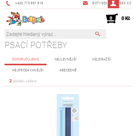
+420 773 881 818
BOTYSEK@BOTYSEK.CZ
0
0 Kč
PSACÍ POTŘEBY
DOPORUČUJEME
NEJLEVNĚJŠÍ
NEJDRAŽŠÍ
NEJPRODÁVANĚJŠÍ
ABECEDNĚ
2
položek celkem