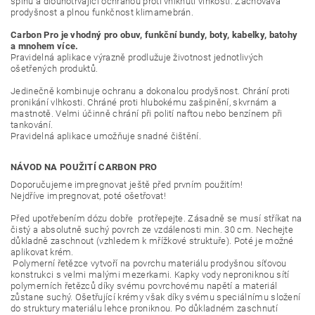
špínu a dlouhotrvající ochranou proti vniknutí vlhkosti. Zachovává
prodyšnost a plnou funkčnost klimamebrán.
Carbon Pro je vhodný pro obuv, funkční bundy, boty, kabelky, batohy
a mnohem více.
Pravidelná aplikace výrazně prodlužuje životnost jednotlivých
ošetřených produktů.
Jedinečně kombinuje ochranu a dokonalou prodyšnost. Chrání proti
pronikání vlhkosti. Chráné proti hlubokému zašpinění, skvrnám a
mastnotě. Velmi účinně chrání při polití naftou nebo benzínem při
tankování.
Pravidelná aplikace umožňuje snadné čištění.
NÁVOD NA POUŽITÍ CARBON PRO
Doporučujeme impregnovat ještě před prvním použitím!
Nejdříve impregnovat, poté ošetřovat!
Před upotřebením dózu dobře protřepejte. Zásadně se musí stříkat na
čistý a absolutně suchý povrch ze vzdálenosti min. 30 cm. Nechejte
důkladně zaschnout (vzhledem k mřížkové struktuře). Poté je možné
aplikovat krém.
Polymerní řetězce vytvoří na povrchu materiálu prodyšnou síťovou
konstrukci s velmi malými mezerkami. Kapky vody neproniknou sítí
polymerních řetězců díky svému povrchovému napětí a materiál
zůstane suchý. Ošetřující krémy však díky svému speciálnímu složení
do struktury materiálu lehce proniknou. Po důkladném zaschnutí