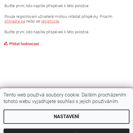
Buďte první, kdo napíše příspěvek k této položce.
Pouze registrovaní uživatelé mohou vkládat příspěvky. Prosím
přihlaste se
nebo se
registrujte
.
Buďte první, kdo napíše příspěvek k této položce.
Přidat hodnocení
Tento web používá soubory cookie. Dalším procházením
|
|
|
Kamenná prodejna Brno
Rady a tipy
Google mapa
Fotky prodejny
tohoto webu vyjadřujete souhlas s jejich používáním.
Náš FB
NASTAVENÍ
2026 © Botýsek, všechna práva vyhrazena