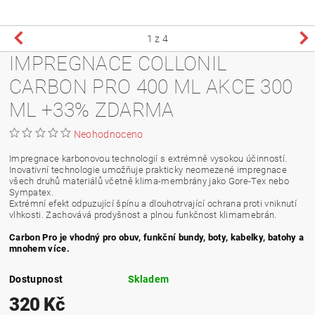
1
z 4
IMPREGNACE COLLONIL
CARBON PRO 400 ML AKCE 300
ML +33% ZDARMA
Neohodnoceno
Impregnace karbonovou technologií s extrémně vysokou účinností.
Inovativní technologie umožňuje prakticky neomezené impregnace
všech druhů materiálů včetně klima-membrány jako Gore-Tex nebo
Sympatex.
Extrémní efekt odpuzující špínu a dlouhotrvající ochrana proti vniknutí
vlhkosti. Zachovává prodyšnost a plnou funkčnost klimamebrán.
Carbon Pro je vhodný pro obuv, funkční bundy, boty, kabelky, batohy a
mnohem více.
Dostupnost
Skladem
320 Kč