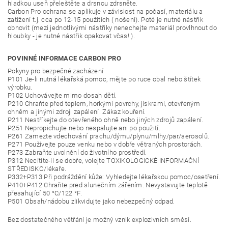
hladkou useň přeleštěte a drsnou zdrsněte.
Carbon Pro ochrana se aplikuje v závislost na počasí, materiálu a
zatížení t.j. cca po 12-15 použitích ( nošení). Poté je nutné nástřik
obnovit (mezi jednotlivými nástřiky nenechejte materiál provlhnout do
hloubky - je nutné nástřik opakovat včas! ).
POVINNÉ INFORMACE CARBON PRO
Pokyny pro bezpečné zacházení
P101 Je-li nutná lékařská pomoc, mějte po ruce obal nebo štítek
výrobku.
P102 Uchovávejte mimo dosah dětí.
P210 Chraňte před teplem, horkými povrchy, jiskrami, otevřeným
ohněm a jinými zdroji zapálení. Zákaz kouření.
P211 Nestříkejte do otevřeného ohně nebo jiných zdrojů zapálení.
P251 Nepropichujte nebo nespalujte ani po použití.
P261 Zamezte vdechování prachu/dýmu/plynu/mlhy/par/aerosolů.
P271 Používejte pouze venku nebo v dobře větraných prostorách.
P273 Zabraňte uvolnění do životního prostředí.
P312 Necítíte-li se dobře, volejte TOXIKOLOGICKÉ INFORMAČNÍ
STŘEDISKO/lékaře.
P332+P313 Při podráždění kůže: Vyhledejte lékařskou pomoc/osetření.
P410+P412 Chraňte pred slunečním zářením. Nevystavujte teplotě
přesahující 50 °C/122 °F.
P501 Obsah/nádobu zlikvidujte jako nebezpečný odpad.
Bez dostatečného větřání je možný vznik explozivních směsí.