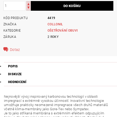
KÓD PRODUKTU
4419
ZNAČKA
COLLONIL
KATEGORIE
OŠETŘOVÁNÍ OBUVI
ZÁRUKA
2 ROKY
Dotaz
POPIS
DISKUZE
HODNOCENÍ
Nejnovější vývoj inspirovaný karbonovou technologií v oblasti
impregnací s extrémně vysokou účinností. Inovativní technologie
umožňuje prakticky neomezené impregnace všech druhů materiálů
včetně klima-membrány jako Gore-Tex nebo Sympatex.
Je to jako stříkaná membrána s extrémním efektem odpuzujícím