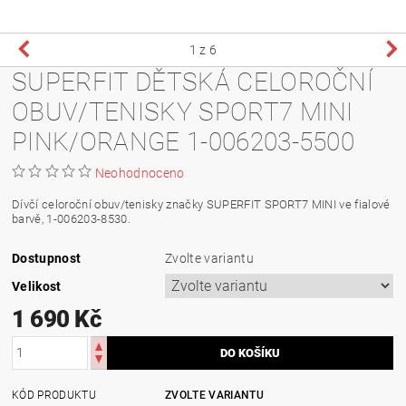
1
z 6
SUPERFIT DĚTSKÁ CELOROČNÍ
OBUV/TENISKY SPORT7 MINI
PINK/ORANGE 1-006203-5500
Neohodnoceno
Dívčí celoroční obuv/tenisky značky SUPERFIT SPORT7 MINI ve fialové
barvě, 1-006203-8530.
Dostupnost
Zvolte variantu
Velikost
1 690 Kč
KÓD PRODUKTU
ZVOLTE VARIANTU