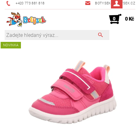
+420 773 881 818
BOTYSEK@BOTYSEK.CZ
0
0 Kč
NOVINKA