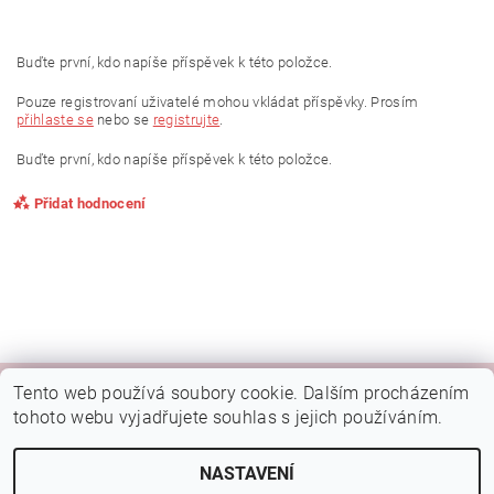
Buďte první, kdo napíše příspěvek k této položce.
Pouze registrovaní uživatelé mohou vkládat příspěvky. Prosím
přihlaste se
nebo se
registrujte
.
Buďte první, kdo napíše příspěvek k této položce.
Přidat hodnocení
Tento web používá soubory cookie. Dalším procházením
|
|
|
Kamenná prodejna Brno
Rady a tipy
Google mapa
Fotky prodejny
tohoto webu vyjadřujete souhlas s jejich používáním.
Náš FB
NASTAVENÍ