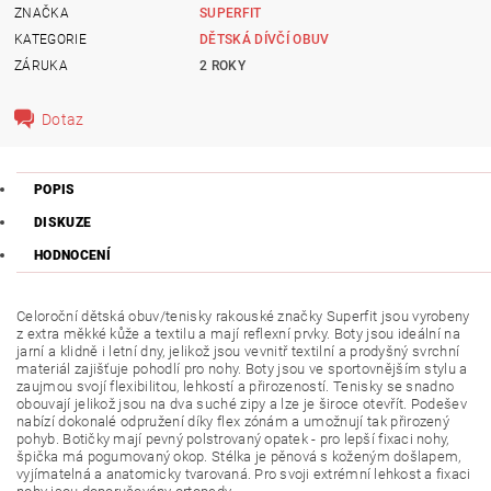
ZNAČKA
SUPERFIT
KATEGORIE
DĚTSKÁ DÍVČÍ OBUV
ZÁRUKA
2 ROKY
Dotaz
POPIS
DISKUZE
HODNOCENÍ
Celoroční dětská obuv/tenisky rakouské značky Superfit jsou vyrobeny
z extra měkké kůže a textilu a mají reflexní prvky. Boty jsou ideální na
jarní a klidně i letní dny, jelikož jsou vevnitř textilní a prodyšný svrchní
materiál zajišťuje pohodlí pro nohy. Boty jsou ve sportovnějším stylu a
zaujmou svojí flexibilitou, lehkostí a přirozeností. Tenisky se snadno
obouvají jelikož jsou na dva suché zipy a lze je široce otevřít. Podešev
nabízí dokonalé odpružení díky flex zónám a umožnují tak přirozený
pohyb.
Botičky mají pevný polstrovaný opatek - pro lepší fixaci nohy,
špička má pogumovaný okop. Stélka je pěnová s koženým došlapem,
vyjímatelná a anatomicky tvarovaná. Pro svoji extrémní lehkost a fixaci