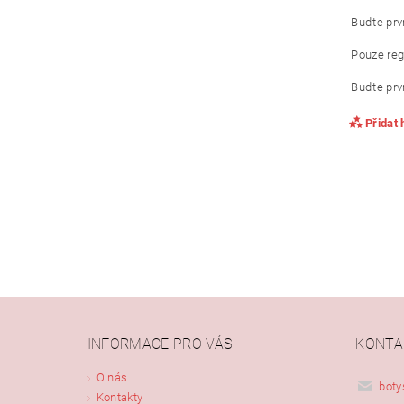
Buďte prvn
Pouze reg
Buďte prvn
Přidat
INFORMACE PRO VÁS
KONTA
Vlože
O nás
boty
Kontakty