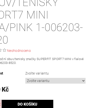
UV/TENISKY
ORT7 MINI
LA/PINK 1-006203-
20
Neohodnoceno
roční obuv/tenisky značky SUPERFIT SPORT7 MINI v fialové
06203-8520.
st
Zvolte variantu
 Kč