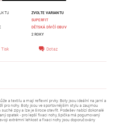
UKTU
ZVOLTE VARIANTU
SUPERFIT
E
DĚTSKÁ DÍVČÍ OBUV
2 ROKY
Tisk
Dotaz
 a textilu a mají reflexní prvky. Boty jsou ideální na jarní a
ohodlí pro nohy. Boty jsou ve sportovnějším stylu a zaujmou
va suché zipy a lze je široce otevřít. Podešev nabízí dokonalé
vaný opatek - pro lepší fixaci nohy, špička má pogumovaný
voji extrémní lehkost a fixaci nohy jsou doporučovány