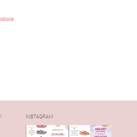
gistrujte
.
Y
INSTAGRAM