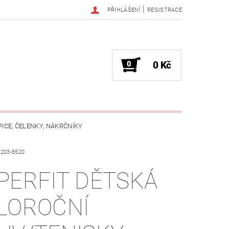
|
PŘIHLÁŠENÍ
REGISTRACE
0
0 Kč
PICE, ČELENKY, NÁKRČNÍKY
6203-8520
JAK VYBRAT SPRÁVNOU VELIKOST?
PERFIT DĚTSKÁ
OŽKÁCH
LOROČNÍ