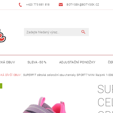
+420 773 881 818
BOTYSEK@BOTYSEK.CZ
CKÁ OBUV
SLEVA -50 %
ADJUSTAČNÍ PONOŽKY
ČE
KAZY
KÁ DÍVČÍ OBUV
OŠETŘOVÁNÍ OBUVI
SUPERFIT dětská celoroční obuv/tenisky SPORT7 MINI lila/pink 1-00
O NÁS
KONTAKTY
SU
A
MACE
ZNAČKY
RADY A TIPY
O ADJUSTAČNÍCH PON
CE