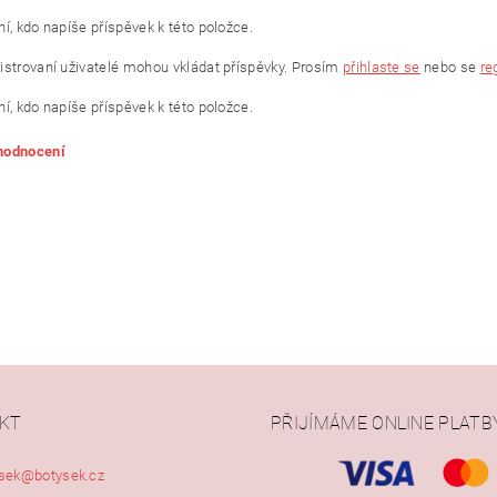
í, kdo napíše příspěvek k této položce.
istrovaní uživatelé mohou vkládat příspěvky. Prosím
přihlaste se
nebo se
re
í, kdo napíše příspěvek k této položce.
 hodnocení
KT
PŘIJÍMÁME ONLINE PLATB
ním hodnocení souhlasíte s
podmínkami ochrany osobních údajů
sek
@
botysek.cz