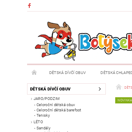
DĚTSKÁ DÍVČÍ OBUV
DĚTSKÁ CHLAPE
DĚTSKÉ OBLEČENÍ A DOPLŇKY
DÁRKOVÉ POU
DĚTS
DĚTSKÁ DÍVČÍ OBUV
JARO/PODZIM
NOVINK
DOPRAVA A PLATBA
VRÁCENÍ ZBOŽÍ A REKLA
Celoroční dětská obuv
Celoroční dětská barefoot
Tenisky
LÉTO
Sandály