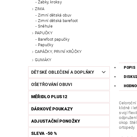
Žabky, kroksy
ZIMA
Zimní dětská obuv
Zimní dětská barefoot
Sněhule
PAPUČKY
Barefoot papučky
Papučky
CAPÁČKY, PRVNÍ KRŮČKY
GUMÁKY
POPIS
DĚTSKÉ OBLEČENÍ A DOPLŇKY
DISKU
OŠETŘOVÁNÍ OBUVI
HODNO
MĚŘIDLO PLUS12
Celoroční 
klidně i l
DÁRKOVÉ POUKAZY
svojí flex
odpružení
ADJUSTAČNÍ PONOŽKY
okop. Sté
ortopedy.
SLEVA -50 %