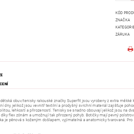
KÓD PROD
ZNAČKA
KATEGORI
ZÁRUKA
ZE
CENÍ
dětská obuv/tenisky rakouské značky Superfit jsou vyrobeny z extra měkké kůže
etní dny, jelikož jsou vevnitř textilní a prodyšný svrchní materiál zajišťuje p
ibilitou, lehkostí a přirozeností. Tenisky se snadno obouvají jelikož jsou na d
 díky flex zónám a umožnují tak přirozený pohyb.
Botičky mají pevný polstro
lka je pěnová s koženým došlapem, vyjímatelná a anatomicky tvarovaná. Pro s