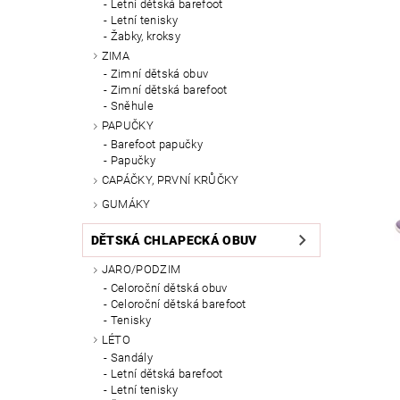
Letní dětská barefoot
Letní tenisky
Žabky, kroksy
ZIMA
Zimní dětská obuv
Zimní dětská barefoot
Sněhule
PAPUČKY
Barefoot papučky
Papučky
CAPÁČKY, PRVNÍ KRŮČKY
GUMÁKY
DĚTSKÁ CHLAPECKÁ OBUV
JARO/PODZIM
Celoroční dětská obuv
Celoroční dětská barefoot
Tenisky
LÉTO
Sandály
Letní dětská barefoot
Letní tenisky