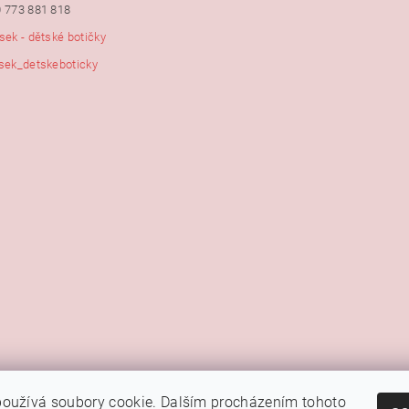
 773 881 818
sek - dětské botičky
sek_detskeboticky
|
|
|
Kamenná prodejna Brno
Rady a tipy
Google mapa
Fotky prodejny
oužívá soubory cookie. Dalším procházením tohoto