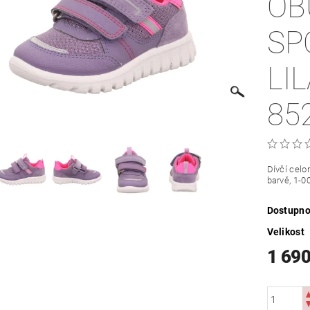
OB
SP
LI
85
Dívčí celo
barvě, 1-0
Dostupno
Velikost
1 690