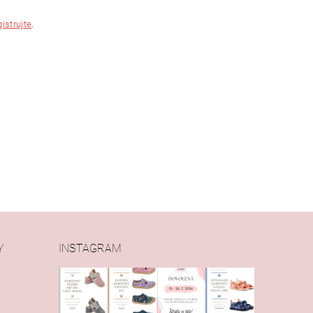
gistrujte
.
Y
INSTAGRAM