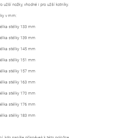
 užší nožky, vhodné i pro užší kotníky.
lky v mm:
 délka stélky 133 mm
 délka stélky 139 mm
 délka stélky 145 mm
 délka stélky 151 mm
 délka stélky 157 mm
 délka stélky 163 mm
 délka stélky 170 mm
 délka stélky 176 mm
 délka stélky 183 mm
í, kdo napíše příspěvek k této položce.