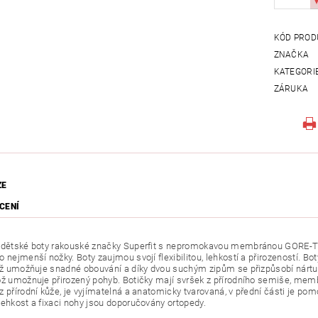
KÓD PROD
ZNAČKA
KATEGORI
ZÁRUKA
ZE
CENÍ
 dětské boty rakouské značky Superfit s nepromokavou membránou
GORE-
o nejmenší nožky. Boty zaujmou svojí flexibilitou, lehkostí a přirozeností. 
což umožňuje snadné obouvání a díky dvou suchým zipům se přizpůsobí nártu
ož umožnuje přirozený pohyb. Botičky mají svršek z přírodního semiše, memb
z přírodní kůže, je vyjímatelná a anatomicky tvarovaná, v přední části je po
lehkost a fixaci nohy jsou doporučovány ortopedy.