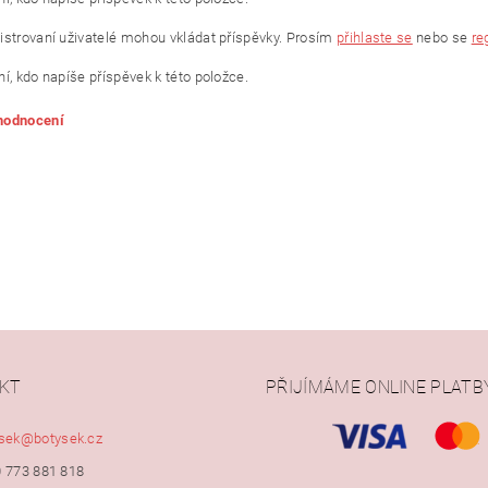
istrovaní uživatelé mohou vkládat příspěvky. Prosím
přihlaste se
nebo se
re
í, kdo napíše příspěvek k této položce.
 hodnocení
KT
PŘIJÍMÁME ONLINE PLATB
ním hodnocení souhlasíte s
podmínkami ochrany osobních údajů
sek
@
botysek.cz
 773 881 818