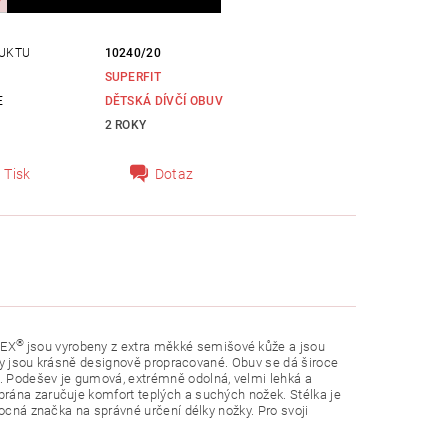
UKTU
10240/20
SUPERFIT
E
DĚTSKÁ DÍVČÍ OBUV
2 ROKY
Tisk
Dotaz
®
TEX
jsou vyrobeny z extra měkké semišové kůže a jsou
Boty jsou krásně designově propracované. Obuv se dá široce
. Podešev je gumová, extrémně odolná, velmi lehká a
rána zaručuje komfort teplých a suchých nožek. Stélka je
mocná značka na správné určení délky nožky.
Pro svoji