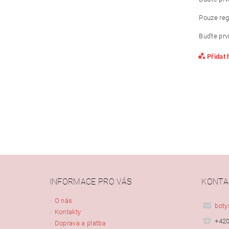
Pouze reg
Buďte prvn
Přidat
INFORMACE PRO VÁS
KONTA
Vlože
O nás
boty
Kontakty
+420
Doprava a platba