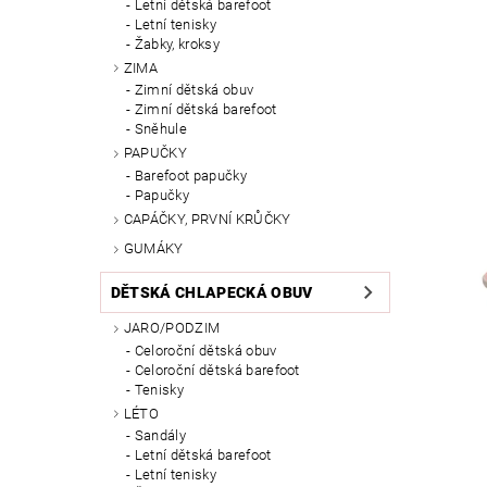
Letní dětská barefoot
Letní tenisky
Žabky, kroksy
ZIMA
Zimní dětská obuv
Zimní dětská barefoot
Sněhule
PAPUČKY
Barefoot papučky
Papučky
CAPÁČKY, PRVNÍ KRŮČKY
GUMÁKY
DĚTSKÁ CHLAPECKÁ OBUV
JARO/PODZIM
Celoroční dětská obuv
Celoroční dětská barefoot
Tenisky
LÉTO
Sandály
Letní dětská barefoot
Letní tenisky