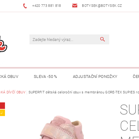
+420 773 881 818
BOTYSEK@BOTYSEK.CZ
CKÁ OBUV
SLEVA -50 %
ADJUSTAČNÍ PONOŽKY
ČE
KAZY
KÁ DÍVČÍ OBUV
OŠETŘOVÁNÍ OBUVI
SUPERFIT dětská celoroční obuv s membránou GORE-TEX SUPIES ro
O NÁS
KONTAKTY
SU
MACE
ZNAČKY
RADY A TIPY
O ADJUSTAČNÍCH PON
EJ
CE