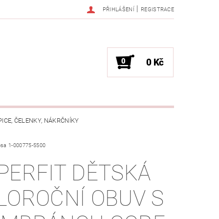
|
PŘIHLÁŠENÍ
REGISTRACE
0
0 Kč
PICE, ČELENKY, NÁKRČNÍKY
sa 1-000775-5500
JAK VYBRAT SPRÁVNOU VELIKOST?
PERFIT DĚTSKÁ
OŽKÁCH
LOROČNÍ OBUV S