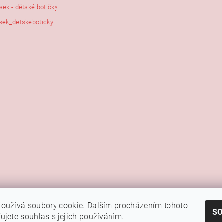
sek - dětské botičky
sek_detskeboticky
|
|
|
Kamenná prodejna Brno
Rady a tipy
Google mapa
Fotky prodejny
oužívá soubory cookie. Dalším procházením tohoto
Náš FB
S
ujete souhlas s jejich používáním.