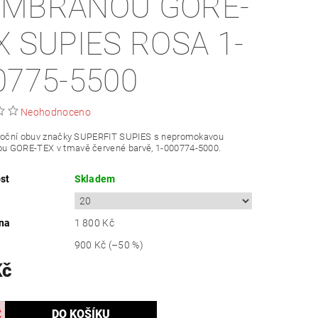
MBRÁNOU GORE-
X SUPIES ROSA 1-
0775-5500
Neohodnoceno
oroční obuv značky SUPERFIT SUPIES s nepromokavou
 GORE-TEX v tmavě červené barvě,
1-000774-5000.
st
Skladem
na
1 800 Kč
900 Kč
(–50 %)
Kč