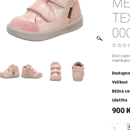
ME
TE
00
Dívčí cel
membránou
Dostupno
Velikost
Běžná ce
Ušetříte
900 