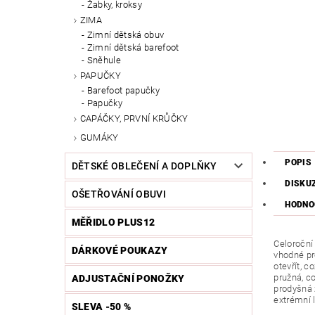
Žabky, kroksy
ZIMA
Zimní dětská obuv
Zimní dětská barefoot
Sněhule
PAPUČKY
Barefoot papučky
Papučky
CAPÁČKY, PRVNÍ KRŮČKY
GUMÁKY
POPIS
DĚTSKÉ OBLEČENÍ A DOPLŇKY
DISKU
OŠETŘOVÁNÍ OBUVI
HODNO
MĚŘIDLO PLUS12
Celoroční
DÁRKOVÉ POUKAZY
vhodné pr
otevřít, 
pružná, c
ADJUSTAČNÍ PONOŽKY
prodyšná 
extrémní 
SLEVA -50 %