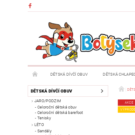
DĚTSKÁ DÍVČÍ OBUV
DĚTSKÁ CHLAPE
DĚTSKÉ OBLEČENÍ A DOPLŇKY
DÁRKOVÉ POU
DĚTS
DĚTSKÁ DÍVČÍ OBUV
JARO/PODZIM
AKCE
DOPRAVA A PLATBA
VRÁCENÍ ZBOŽÍ A REKLA
Celoroční dětská obuv
VÝPROD
Celoroční dětská barefoot
Tenisky
LÉTO
Sandály