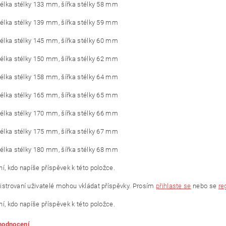
 délka stélky 133 mm, šířka stélky 58 mm
 délka stélky 139 mm, šířka stélky 59 mm
 délka stélky 145 mm, šířka stélky 60 mm
 délka stélky 150 mm, šířka stélky 62 mm
 délka stélky 158 mm, šířka stélky 64 mm
 délka stélky 165 mm, šířka stélky 65 mm
 délka stélky 170 mm, šířka stélky 66 mm
 délka stélky 175 mm, šířka stélky 67 mm
 délka stélky 180 mm, šířka stélky 68 mm
í, kdo napíše příspěvek k této položce.
istrovaní uživatelé mohou vkládat příspěvky. Prosím
přihlaste se
nebo se
re
í, kdo napíše příspěvek k této položce.
 hodnocení