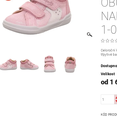
OB
NA
1-
Celoroční
třpytivé b
Dostupno
Velikost
od 1 
KÓD PROD