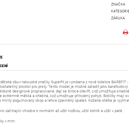
ZNAČKA
KATEGORI
ZÁRUKA
ZE
CENÍ
 dětská obuv rakouské značky Superfit je vyrobena z nové kolekce BAREFIT -
dostatečný prostor pro prsty. Tento model je možné zařadit jako barefootový 
 krásně designově propracované, dají se široce otevřít, což umožňuje snadn
e extrémně měkká a ohebná, což umožnuje přirozený pohyb. Botičky mají svrše
 mírný pogumovaný okop a lehce zpevněný opatek. Kožená stélka je vyjíma
ro začínající chodce s normální až užší nožkou, užší kotník a užší v patě.
lky v mm: