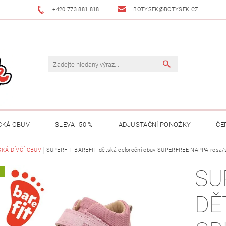
+420 773 881 818
BOTYSEK@BOTYSEK.CZ
CKÁ OBUV
SLEVA -50 %
ADJUSTAČNÍ PONOŽKY
ČE
KAZY
KÁ DÍVČÍ OBUV
OŠETŘOVÁNÍ OBUVI
SUPERFIT BAREFIT dětská celoroční obuv SUPERFREE NAPPA rosa/s
O NÁS
KONTAKTY
SU
A
MACE
ZNAČKY
RADY A TIPY
O ADJUSTAČNÍCH PON
DĚ