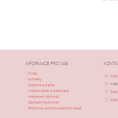
INFORMACE PRO VÁS
KONTA
Vlože
O nás
boty
Kontakty
+420
Doprava a platba
Vrácení zboží a reklamace
Botý
Hodnocení obchodu
boty
Obchodní podmínky
Podmínky ochrany osobních údajů