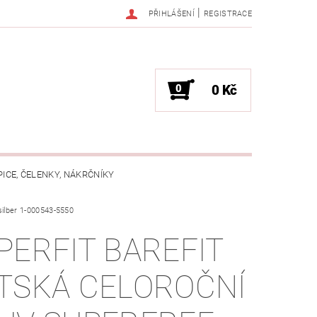
|
PŘIHLÁŠENÍ
REGISTRACE
0
0 Kč
PICE, ČELENKY, NÁKRČNÍKY
ilber 1-000543-5550
JAK VYBRAT SPRÁVNOU VELIKOST?
PERFIT BAREFIT
OŽKÁCH
TSKÁ CELOROČNÍ