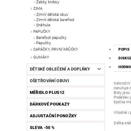
Žabky, kroksy
ZIMA
Zimní dětská obuv
Zimní dětská barefoot
Sněhule
PAPUČKY
Barefoot papučky
Papučky
CAPÁČKY, PRVNÍ KRŮČKY
POPIS
GUMÁKY
DISKU
HODNO
DĚTSKÉ OBLEČENÍ A DOPLŇKY
OŠETŘOVÁNÍ OBUVI
Celoroční
zaručuje 
MĚŘIDLO PLUS12
Boty jsou
Podešev j
špička má
DÁRKOVÉ POUKAZY
Vhodné i p
ADJUSTAČNÍ PONOŽKY
Délka sté
SLEVA -50 %