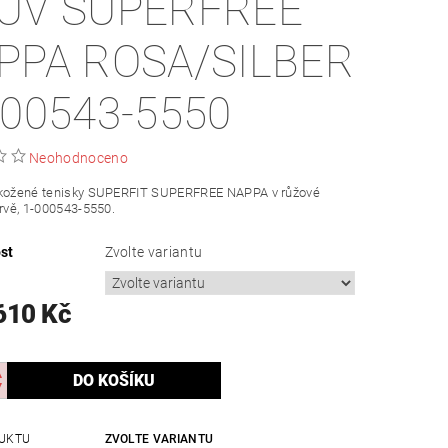
UV SUPERFREE
PPA ROSA/SILBER
000543-5550
Neohodnoceno
 kožené tenisky SUPERFIT SUPERFREE NAPPA v růžové
arvě, 1-000543-5550.
st
Zvolte variantu
610 Kč
UKTU
ZVOLTE VARIANTU