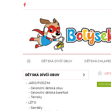
DĚTSKÁ DÍVČÍ OBUV
DĚTSKÁ CHLAPE
DĚTSKÉ OBLEČENÍ A DOPLŇKY
DÁRKOVÉ POU
DĚTS
DĚTSKÁ DÍVČÍ OBUV
JARO/PODZIM
NOVINK
DOPRAVA A PLATBA
VRÁCENÍ ZBOŽÍ A REKLA
Celoroční dětská obuv
Celoroční dětská barefoot
Tenisky
LÉTO
Sandály