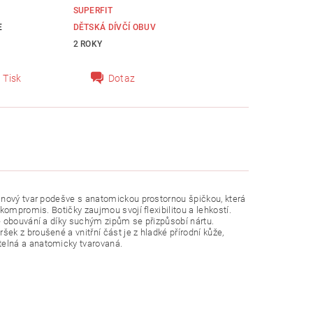
SUPERFIT
E
DĚTSKÁ DÍVČÍ OBUV
2 ROKY
Tisk
Dotaz
 nový tvar podešve s anatomickou prostornou špičkou, která
kompromis. Botičky zaujmou svojí flexibilitou a lehkostí.
é obouvání a díky suchým zipům se přizpůsobí nártu.
k z broušené a vnitřní část je z hladké přírodní kůže,
telná a anatomicky tvarovaná.