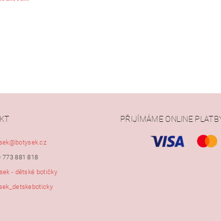
KT
PŘIJÍMÁME ONLINE PLATB
ním hodnocení souhlasíte s
podmínkami ochrany osobních údajů
sek
@
botysek.cz
 773 881 818
sek - dětské botičky
sek_detskeboticky