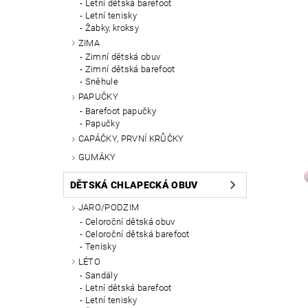
Letní dětská barefoot
Letní tenisky
Žabky, kroksy
ZIMA
Zimní dětská obuv
Zimní dětská barefoot
Sněhule
PAPUČKY
Barefoot papučky
Papučky
CAPÁČKY, PRVNÍ KRŮČKY
GUMÁKY
DĚTSKÁ CHLAPECKÁ OBUV
JARO/PODZIM
Celoroční dětská obuv
Celoroční dětská barefoot
Tenisky
LÉTO
Sandály
Letní dětská barefoot
Letní tenisky