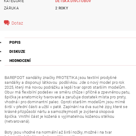
KATEGORIE
DĚTSKÁ DÍVČÍ OBUV
ZÁRUKA
2 ROKY
Dotaz
POPIS
DISKUZE
HODNOCENÍ
BAREFOOT sandálky značky PROTETIKA jsou textilní prodyšné
sandálky a disponují látkovou podšívkou. Jde o nový model pro rok
2025, který má novou podrážku a lepší tvar oproti starším modelům.
Obuv má flexibilní podešev ve směru chůze i příčně a zpevněnou patu,
špička je anatomicky tvarovaná a zaručuje dostatek místa pro prsty,
vhodná i pro dominantní palec. Oproti starším modelům jsou mírně
širší v přední části a užší v patě. Zapínání na dva suché zipy, které se
krásně přizpůsobí nártu a samozřejmostí je zvýšená okopová
špička.
Vnitřní část je kožená s vy
jímatelnou koženou stélkou
(netvarovaná)
.
Boty jsou vhodné na normální až širší nožky, možné i na tvar