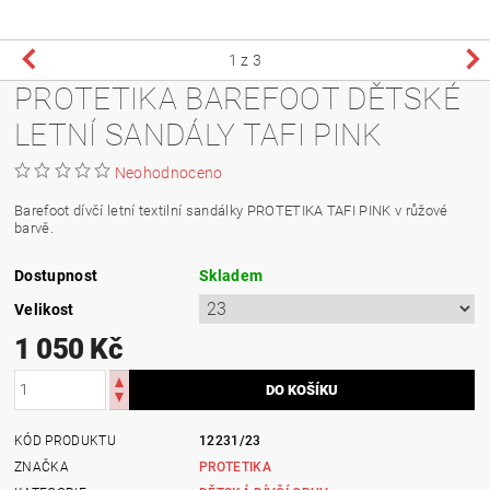
1
z 3
PROTETIKA BAREFOOT DĚTSKÉ
LETNÍ SANDÁLY TAFI PINK
Neohodnoceno
Barefoot dívčí letní textilní sandálky PROTETIKA TAFI PINK v růžové
barvě.
Dostupnost
Skladem
Velikost
1 050 Kč
KÓD PRODUKTU
12231/23
ZNAČKA
PROTETIKA