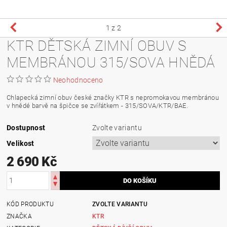
1
z 2
KTR DĚTSKÁ ZIMNÍ OBUV S
MEMBRÁNOU 315/SOVA HNĚDÁ
Neohodnoceno
Chlapecká zimní obuv české značky KTR s nepromokavou membránou
v hnědé barvě na špičce se zvířátkem - 315/SOVA/KTR/BAE.
Dostupnost
Zvolte variantu
Velikost
2 690 Kč
KÓD PRODUKTU
ZVOLTE VARIANTU
ZNAČKA
KTR