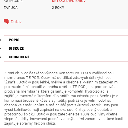
KATEGORIE
DĚTSKÁ DÍVČÍ OBUV
ZÁRUKA
2 ROKY
Dotaz
POPIS
DISKUZE
HODNOCENÍ
Zimní obuv od českého výrobce Konsorcium T+M s voděodolnou
membránou TE-POR. Obuv má certifikát zdravých dětských bot
"Žirafa". Botičky jsou lehké, měkké a ohebné s kvalitním zateplením
pro maximální pohodlí ve sněhu a větru. TE-POR je nepromokavá a
prodyšná membrána, která garantuje kompletní hydroizolaci a
zajišťuje maximální komfort díky vnitřnímu odvodu potu. Svršek je z
kombinaci broušené kůže a syntetiky, podrážka je velmi odolná,
ohebná ve směru chůze a má hrubší protiskluzový vzorek. Boty jsou
vyšší kotníkové, mají zapínání na dva suché zipy, pevný opatek a
prostornou špičku. Botičky jsou zateplené ze 100% ovčí vlny včetně
vlepené stélky. Inovovaná podešev s ohýbacími zónami v prstové části
zajišťuje správný flex při chůzi.