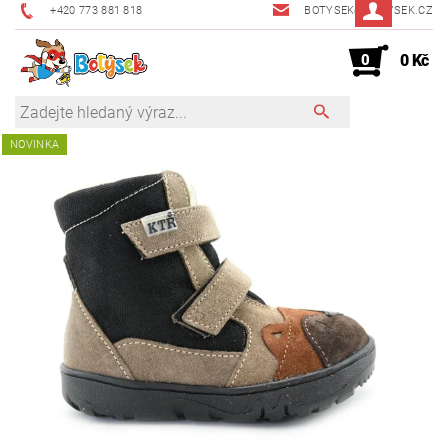
+420 773 881 818
BOTYSEK@BOTYSEK.CZ
0
0 Kč
NOVINKA