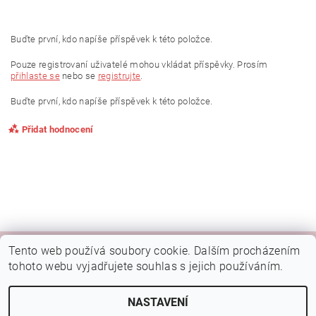
Buďte první, kdo napíše příspěvek k této položce.
Pouze registrovaní uživatelé mohou vkládat příspěvky. Prosím
přihlaste se
nebo se
registrujte
.
Buďte první, kdo napíše příspěvek k této položce.
Přidat hodnocení
Tento web používá soubory cookie. Dalším procházením
|
|
|
Kamenná prodejna Brno
Rady a tipy
Google mapa
Fotky prodejny
tohoto webu vyjadřujete souhlas s jejich používáním.
Náš FB
NASTAVENÍ