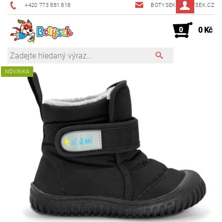
+420 773 881 818
BOTYSEK@BOTYSEK.CZ
0
0 Kč
NOVINKA