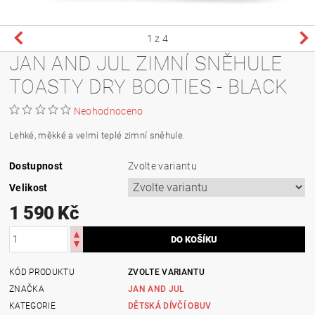
1
z 4
JAN AND JUL ZIMNÍ SNĚHULE
TOASTY DRY BOOTIES - BLACK
Neohodnoceno
Lehké, měkké a velmi teplé zimní sněhule.
Dostupnost
Zvolte variantu
Velikost
1 590 Kč
KÓD PRODUKTU
ZVOLTE VARIANTU
ZNAČKA
JAN AND JUL
KATEGORIE
DĚTSKÁ DÍVČÍ OBUV