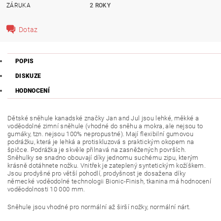
ZÁRUKA
2 ROKY
Dotaz
POPIS
DISKUZE
HODNOCENÍ
Dětské sněhule kanadské značky Jan and Jul jsou lehké, měkké a
voděodolné zimní sněhule (vhodné do sněhu a mokra, ale nejsou to
gumáky, tzn. nejsou 100% nepropustné). Mají flexibilní gumovou
podrážku, která je lehká a protiskluzová s praktickým okopem na
špičce. Podrážka je skvěle přilnavá na zasněžených površích.
Sněhulky se snadno obouvají díky jednomu suchému zipu, kterým
krásně dotáhnete nožku. Vnitřek je zateplený syntetickým kožíškem.
Jsou prodyšné pro větší pohodlí, prodyšnost je dosažena díky
německé voděodolné technologii Bionic-Finish, tkanina má hodnocení
voděodolnosti 10 000 mm.
Sněhule jsou vhodné pro normální až širší nožky, normální nárt.