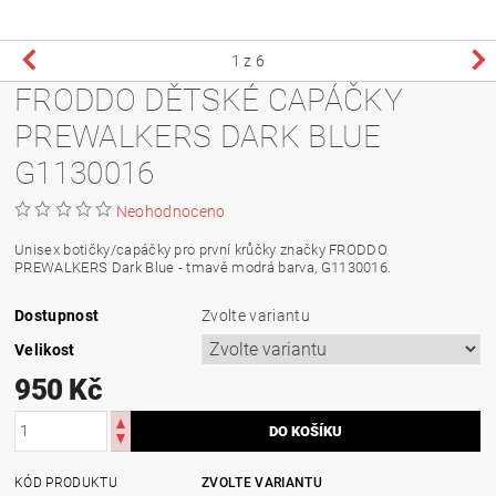
1
z 6
FRODDO DĚTSKÉ CAPÁČKY
PREWALKERS DARK BLUE
G1130016
Neohodnoceno
Unisex botičky/capáčky pro první krůčky značky FRODDO
PREWALKERS Dark Blue - tmavě modrá barva, G1130016.
Dostupnost
Zvolte variantu
Velikost
950 Kč
KÓD PRODUKTU
ZVOLTE VARIANTU