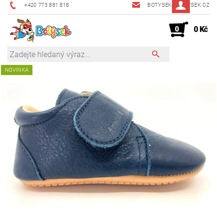
+420 773 881 818
BOTYSEK@BOTYSEK.CZ
0
0 Kč
NOVINKA