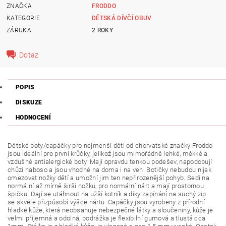
ZNAČKA
FRODDO
KATEGORIE
DĚTSKÁ DÍVČÍ OBUV
ZÁRUKA
2 ROKY
Dotaz
POPIS
DISKUZE
HODNOCENÍ
Dětské boty/capáčky pro nejmenší děti od chorvatské značky Froddo
jsou ideální pro první krůčky, jelikož jsou mimořádně lehké, měkké a
vzdušné antialergické boty. Mají opravdu tenkou podešev, napodobují
chůzi naboso a jsou vhodné na doma i na ven. Botičky nebudou nijak
omezovat nožky dětí a umožní jim ten nepřirozenější pohyb.
Sedí na
normální až mírně širší nožku, pro normální nárt a mají prostornou
špičku. Dají se utáhnout na užší kotník a díky zapínání na suchý zip
se skvěle přizpůsobí výšce nártu.
Capáčky jsou vyrobeny z přírodní
hladké kůže, která neobsahuje nebezpečné látky a sloučeniny, kůže je
velmi příjemná a odolná, podrážka je flexibilní gumová a tlustá cca