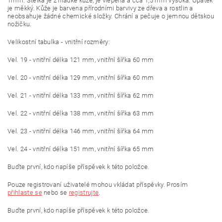
1mm. Stélka je z hladké kůže, je vlepená a cca 1,5 mm vysoká. Op
atek
je měkký. Kůže je barvena přírodními barvivy ze dřeva a rostlin a
neobsahuje žádné chemické složky. Chrání a pečuje o jemnou dětskou
nožičku.
Velikostní tabulka - vnitřní rozměry:
Vel. 19 - vnitřní délka 121 mm, vnitřní šířka 60 mm
Vel. 20 - vnitřní délka 129 mm, vnitřní šířka 60 mm
Vel. 21 - vnitřní délka 133 mm, vnitřní šířka 62 mm
Vel. 22 - vnitřní délka 138 mm, vnitřní šířka 63 mm
Vel. 23 - vnitřní délka 146 mm, vnitřní šířka 64 mm
Vel. 24 - vnitřní délka 151 mm, vnitřní šířka 65 mm
Buďte první, kdo napíše příspěvek k této položce.
Pouze registrovaní uživatelé mohou vkládat příspěvky. Prosím
přihlaste se
nebo se
registrujte
.
Buďte první, kdo napíše příspěvek k této položce.