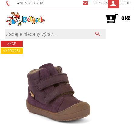
+420 773 881 818
BOTYSEK@BOTYSEK.CZ
0
0 Kč
AKCE
VÝPRODEJ