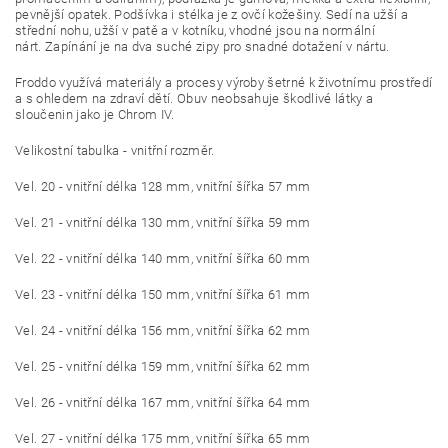
pevnější opatek. Podšívka i stélka je z ovčí kožešiny.
Sedí na užší a
střední nohu, užší v patě a v kotníku, vhodné jsou na normální
nárt. Zapínání je na dva suché zipy pro snadné dotažení v nártu.
Froddo využívá materiály a procesy výroby šetrné k životnímu prostředí
a s ohledem na zdraví dětí. Obuv neobsahuje škodlivé látky a
sloučenin jako je
Chrom IV.
Velikostní tabulka - vnitřní rozměr.
Vel. 20 - vnitřní délka 128 mm, vnitřní šířka 57 mm
Vel. 21 - vnitřní délka 130 mm, vnitřní šířka 59 mm
Vel. 22 - vnitřní délka 140 mm, vnitřní šířka 60 mm
Vel. 23 - vnitřní délka 150 mm, vnitřní šířka 61 mm
Vel. 24 - vnitřní délka 156 mm, vnitřní šířka 62 mm
Vel. 25 - vnitřní délka 159 mm, vnitřní šířka 62 mm
Vel. 26 - vnitřní délka 167 mm, vnitřní šířka 64 mm
Vel. 27 - vnitřní délka 175 mm, vnitřní šířka 65 mm