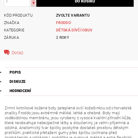
KÓD PRODUKTU
ZVOLTE VARIANTU
ZNAČKA
FRODDO
KATEGORIE
DĚTSKÁ DÍVČÍ OBUV
ZÁRUKA
2 ROKY
Dotaz
POPIS
DISKUZE
HODNOCENÍ
Zimní kotníkové kožené boty zateplené ovčí kožešinkou od chorvatské
značky Froddo jsou extrémně měkké, lehké a ohebné. Boty mají
voděodolnou membránu, jsou vyrobeny z vysoce kvalitní přírodní kůže,
která neobsahuje nebezpečné látky a sloučeniny, je velmi příjemná a
odolná. Anatomický tvar špičky poskytne dostatek prostoru dětským
prstíkům, praktické přetažení gumy přes špičku (ochrana před
promáčením a odíráním), podrážka je gumová, měkká a extra flexibilní,