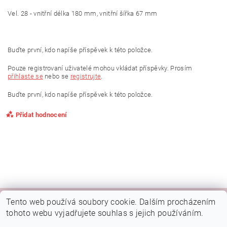
Vel. 28 - vnitřní délka 180 mm, vnitřní šířka 67 mm
Buďte první, kdo napíše příspěvek k této položce.
Pouze registrovaní uživatelé mohou vkládat příspěvky. Prosím
přihlaste se
nebo se
registrujte
.
Buďte první, kdo napíše příspěvek k této položce.
Přidat hodnocení
Tento web používá soubory cookie. Dalším procházením
|
|
|
Kamenná prodejna Brno
Rady a tipy
Google mapa
Fotky prodejny
tohoto webu vyjadřujete souhlas s jejich používáním.
Náš FB