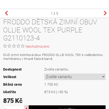
1
z 5
FRODDO DĚTSKÁ ZIMNÍ OBUV
OLLIE WOOL TEX PURPLE
G2110123-4
Neohodnoceno
Dívčí zimní kotníková obuv FRODDO OLLIE WOOL TEX s voděodolnou
membránou v tmavě fialové barvě.
Dostupnost
Zvolte variantu
Velikost
Běžná cena
1 750 Kč
Ušetříte
875 Kč
(–50 %)
875 Kč