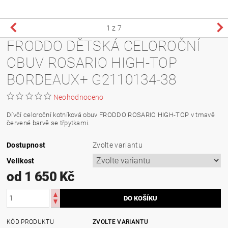
1
z 7
FRODDO DĚTSKÁ CELOROČNÍ
OBUV ROSARIO HIGH-TOP
BORDEAUX+ G2110134-38
Neohodnoceno
Dívčí celoroční kotníková obuv FRODDO ROSARIO HIGH-TOP v tmavě
červené barvě se třpytkami.
Dostupnost
Zvolte variantu
Velikost
od 1 650 Kč
KÓD PRODUKTU
ZVOLTE VARIANTU