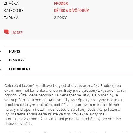
ZNAČKA
FRODDO
KATEGORIE
DĚTSKÁ DÍVČÍ OBUV
ZÁRUKA
2 ROKY
Dotaz
POPIS
DISKUZE
HODNOCENÍ
Celoroční kožené kotníkové boty od chorvatské značky Froddo jsou
extrémně měkké, lehké a ohebné. Boty jsou vyrobeny z vysoce kvalitní
přírodní kůže, která neobsahuje nebezpečné látky a sloučeniny, je
velmi příjemná a odolná. Anatomický tvar špičky poskytne dostatek
prostoru dětským prstíkům, podrážka je gumová a měkká s téměř
nulovým dropem (rozdíl mezi patou a špičkou), podšívka je kožená.
Vyjímatelná antibakteriální stélka z mikrovlákna. Boty mají
protiskluzovou podrážku. Zapínání je na dva suché zipy pro snadné
dotažení v nártu.