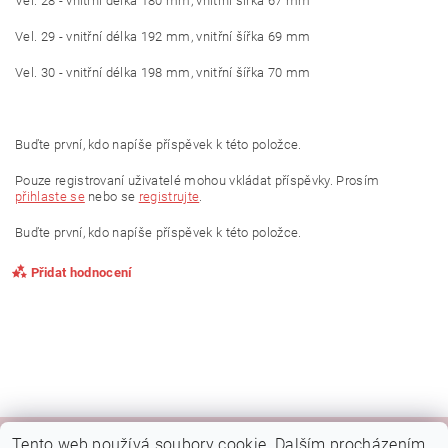
Vel. 28 - vnitřní délka 180 mm, vnitřní šířka 67 mm
Vel. 29 - vnitřní délka 192 mm, vnitřní šířka 69 mm
Vel. 30 - vnitřní délka 198 mm, vnitřní šířka 70 mm
Buďte první, kdo napíše příspěvek k této položce.
Pouze registrovaní uživatelé mohou vkládat příspěvky. Prosím
přihlaste se
nebo se
registrujte
.
Buďte první, kdo napíše příspěvek k této položce.
Přidat hodnocení
Tento web používá soubory cookie. Dalším procházením
Kamenná prodejna Brno
Rady a tipy
Google mapa
Fotky prodejny