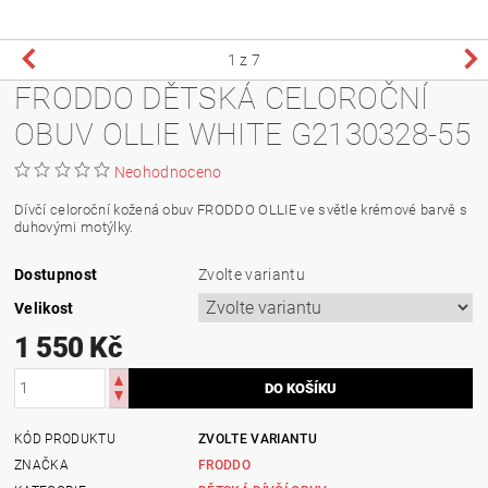
1
z 7
FRODDO DĚTSKÁ CELOROČNÍ
OBUV OLLIE WHITE G2130328-55
Neohodnoceno
Dívčí celoroční kožená obuv FRODDO OLLIE ve světle krémové barvě s
duhovými motýlky.
Dostupnost
Zvolte variantu
Velikost
1 550 Kč
KÓD PRODUKTU
ZVOLTE VARIANTU
ZNAČKA
FRODDO