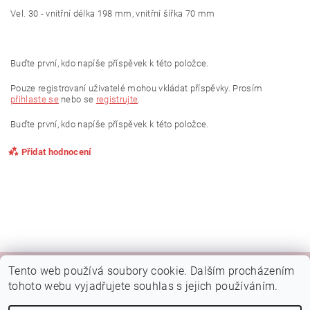
Vel. 30 - vnitřní délka 198 mm, vnitřní šířka 70 mm
Buďte první, kdo napíše příspěvek k této položce.
Pouze registrovaní uživatelé mohou vkládat příspěvky. Prosím
přihlaste se
nebo se
registrujte
.
Buďte první, kdo napíše příspěvek k této položce.
Přidat hodnocení
Tento web používá soubory cookie. Dalším procházením
|
|
|
Kamenná prodejna Brno
Rady a tipy
Google mapa
Fotky prodejny
tohoto webu vyjadřujete souhlas s jejich používáním.
Náš FB