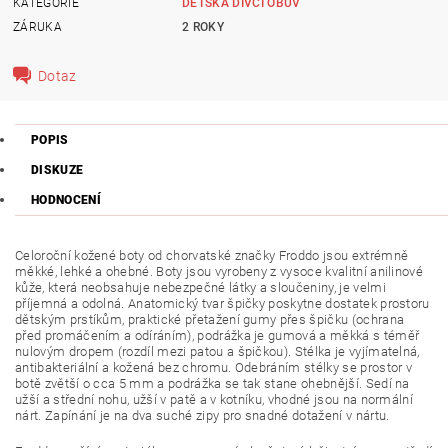
KATEGORIE
DĚTSKÁ DÍVČÍ OBUV
ZÁRUKA
2 ROKY
Dotaz
POPIS
DISKUZE
HODNOCENÍ
Celoroční kožené boty od chorvatské značky Froddo jsou extrémně
měkké, lehké a ohebné. Boty jsou vyrobeny z vysoce kvalitní anilinové
kůže, která neobsahuje nebezpečné látky a sloučeniny, je velmi
příjemná a odolná. Anatomický tvar špičky poskytne dostatek prostoru
dětským prstíkům, praktické přetažení gumy přes špičku (ochrana
před promáčením a odíráním), podrážka je gumová a měkká s téměř
nulovým dropem (rozdíl mezi patou a špičkou). Stélka je vyjímatelná,
antibakteriální a kožená bez chromu. Odebráním stélky se prostor v
botě zvětší o cca 5 mm a podrážka se tak stane ohebnější.
Sedí na
užší a střední nohu, užší v patě a v kotníku, vhodné jsou na normální
nárt. Zapínání je na dva suché zipy pro snadné dotažení v nártu.