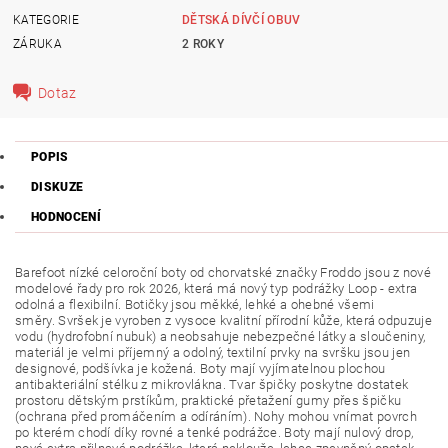
KATEGORIE
DĚTSKÁ DÍVČÍ OBUV
ZÁRUKA
2 ROKY
Dotaz
POPIS
DISKUZE
HODNOCENÍ
Barefoot nízké celoroční boty od chorvatské značky Froddo jsou z nové
modelové řady pro rok 2026, která má nový typ podrážky Loop - extra
odolná a flexibilní.
Botičky jsou měkké, lehké a ohebné všemi
směry.
Svršek je vyroben z vysoce kvalitní přírodní kůže, která odpuzuje
vodu (hydrofobní nubuk) a neobsahuje nebezpečné látky a sloučeniny,
materiál je velmi příjemný a odolný, textilní prvky na svršku jsou jen
designové, podšívka je kožená. Boty mají vyjímatelnou plochou
antibakteriální stélku z mikrovlákna.
Tvar špičky poskytne dostatek
prostoru dětským prstíkům, praktické přetažení gumy přes špičku
(ochrana před promáčením a odíráním). Nohy mohou vnímat povrch
po kterém chodí díky rovné a tenké podrážce. Boty mají nulový drop,