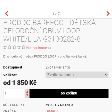
1
z 7
FRODDO BAREFOOT DĚTSKÁ
CELOROČNÍ OBUV LOOP
WHITE/LILA G3130282-8
Neohodnoceno
Dívčí celoroční obuv FRODDO LOOP v bílo fialkové barvě.
Dostupnost
Zvolte variantu
Velikost
od 1 850 Kč
KÓD PRODUKTU
ZVOLTE VARIANTU
ZNAČKA
FRODDO