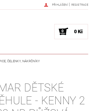
|
PŘIHLÁŠENÍ
REGISTRACE
0
0 Kč
PICE, ČELENKY, NÁKRČNÍKY
JAK VYBRAT SPRÁVNOU VELIKOST?
MAR DĚTSKÉ
OŽKÁCH
ĚHULE - KENNY 2