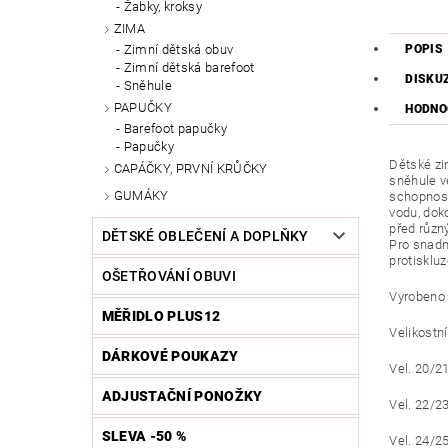
Žabky, kroksy
ZIMA
POPIS
Zimní dětská obuv
Zimní dětská barefoot
DISKU
Sněhule
PAPUČKY
HODNO
Barefoot papučky
Papučky
Dětské zi
CAPÁČKY, PRVNÍ KRŮČKY
sněhule v
GUMÁKY
schopnost
vodu, dok
před různ
DĚTSKÉ OBLEČENÍ A DOPLŇKY
Pro snadn
protisklu
OŠETŘOVÁNÍ OBUVI
Vyrobeno 
MĚŘIDLO PLUS12
Velikostní
DÁRKOVÉ POUKAZY
Vel. 20/2
ADJUSTAČNÍ PONOŽKY
Vel. 22/2
SLEVA -50 %
Vel. 24/2