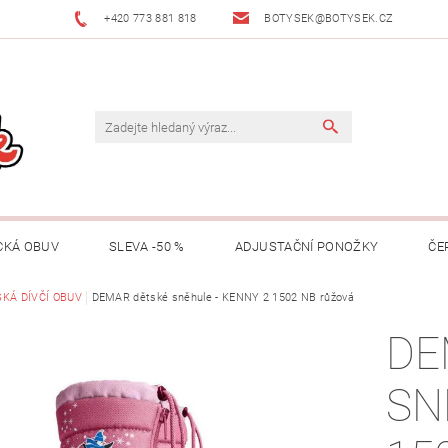
+420 773 881 818
BOTYSEK@BOTYSEK.CZ
CKÁ OBUV
SLEVA -50 %
ADJUSTAČNÍ PONOŽKY
ČE
KAZY
KÁ DÍVČÍ OBUV
OŠETŘOVÁNÍ OBUVI
DEMAR dětské sněhule - KENNY 2 1502 NB růžová
O NÁS
KONTAKTY
DE
MACE
ZNAČKY
RADY A TIPY
O ADJUSTAČNÍCH PON
SN