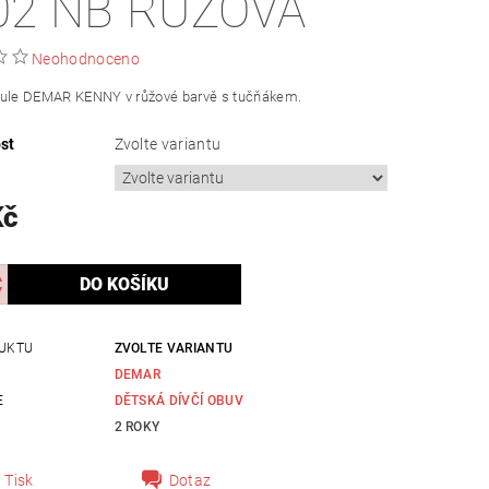
02 NB RŮŽOVÁ
Neohodnoceno
hule DEMAR KENNY v růžové barvě s tučňákem.
st
Zvolte variantu
Kč
UKTU
ZVOLTE VARIANTU
DEMAR
E
DĚTSKÁ DÍVČÍ OBUV
2 ROKY
Tisk
Dotaz