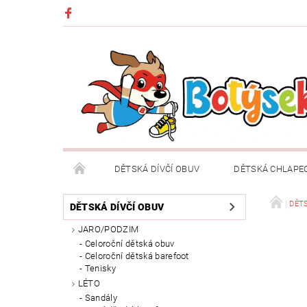
DĚTSKÁ DÍVČÍ OBUV
DĚTSKÁ CHLAPE
DĚTSKÉ OBLEČENÍ A DOPLŇKY
DÁRKOVÉ POU
DĚTS
DĚTSKÁ DÍVČÍ OBUV
JARO/PODZIM
DOPRAVA A PLATBA
VRÁCENÍ ZBOŽÍ A REKLA
Celoroční dětská obuv
Celoroční dětská barefoot
Tenisky
LÉTO
Sandály