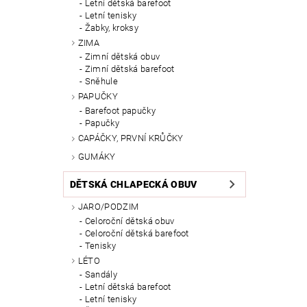
Letní dětská barefoot
Letní tenisky
Žabky, kroksy
ZIMA
Zimní dětská obuv
Zimní dětská barefoot
Sněhule
PAPUČKY
Barefoot papučky
Papučky
CAPÁČKY, PRVNÍ KRŮČKY
GUMÁKY
DĚTSKÁ CHLAPECKÁ OBUV
JARO/PODZIM
Celoroční dětská obuv
Celoroční dětská barefoot
Tenisky
LÉTO
Sandály
Letní dětská barefoot
Letní tenisky