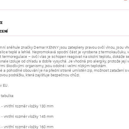
ZE
CENÍ
mní sněhule značky Demar KENNY jsou zatepleny pravou ovčí vlnou, jsou v
elice teplé a lehké. Nepromokavá spodní část je vyrobena z termokaučuku, vrc
 termoregulace – ovčí vlas je schopen reagovat na okolní teplotu, dokáže se
onale izoluje od chladu a dobře vysychá. Je vhodná pro alergiky, protože její
ými škodlivými organismy, jsou odolné i velmi nízkým teplotám.
é a pohodlné obouvání je na přední straně umístěn zip, možnost zatažení svr
zovou podrážku, která zajišťuje bezpečnou chůzi.
v EU.
 tabulka:
1 - vnitřní rozměr vložky 130 mm
3 - vnitřní rozměr vložky 145 mm
5 - vnitřní rozměr vložky 160 mm