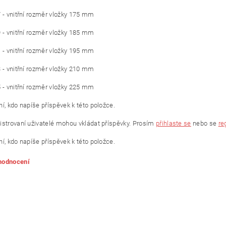
7 - vnitřní rozměr vložky 175 mm
9 - vnitřní rozměr vložky 185 mm
1 - vnitřní rozměr vložky 195 mm
3 - vnitřní rozměr vložky 210 mm
5 - vnitřní rozměr vložky 225 mm
í, kdo napíše příspěvek k této položce.
istrovaní uživatelé mohou vkládat příspěvky. Prosím
přihlaste se
nebo se
re
í, kdo napíše příspěvek k této položce.
 hodnocení