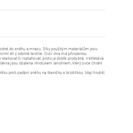
hodné do sněhu a mrazu. Díky použitým materiálům jsou
hní díl z odolné textilie. Ovčí vlna má přirozenou
 stahovat či roztahovat, proto je dobře prodyšná. Vstřebává
 vlákna jsou obalena vlnotukem lanolínem, který ovce chrání
šku proti padání sněhu na tkaničku s brzdičkou. Mají hrubší