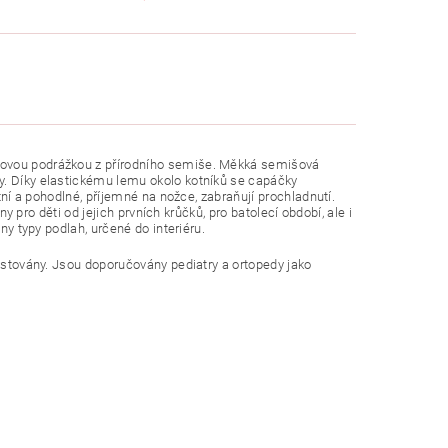
uzovou podrážkou z přírodního semiše. Měkká semišová
y. Díky elastickému lemu okolo kotníků se capáčky
rtní a pohodlné, příjemné na nožce, zabraňují prochladnutí.
ny pro děti od jejich prvních krůčků, pro batolecí období, ale i
ny typy podlah, určené do interiéru.
testovány. Jsou doporučovány pediatry a ortopedy jako