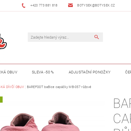
+420 773 881 818
BOTYSEK@BOTYSEK.CZ
CKÁ OBUV
SLEVA -50 %
ADJUSTAČNÍ PONOŽKY
ČE
KAZY
KÁ DÍVČÍ OBUV
OŠETŘOVÁNÍ OBUVI
BAREFOOT baBice capáčky MB-057 růžové
O NÁS
KONTAKTY
BA
A
MACE
ZNAČKY
RADY A TIPY
O ADJUSTAČNÍCH PON
CA