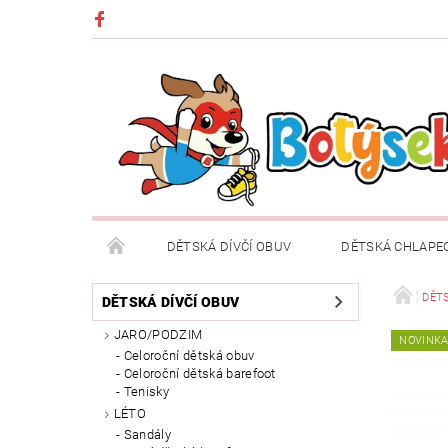
DĚTSKÁ DÍVČÍ OBUV
DĚTSKÁ CHLAPE
DĚTSKÉ OBLEČENÍ A DOPLŇKY
DÁRKOVÉ POU
DĚTS
DĚTSKÁ DÍVČÍ OBUV
JARO/PODZIM
NOVINK
DOPRAVA A PLATBA
VRÁCENÍ ZBOŽÍ A REKLA
Celoroční dětská obuv
Celoroční dětská barefoot
Tenisky
LÉTO
Sandály