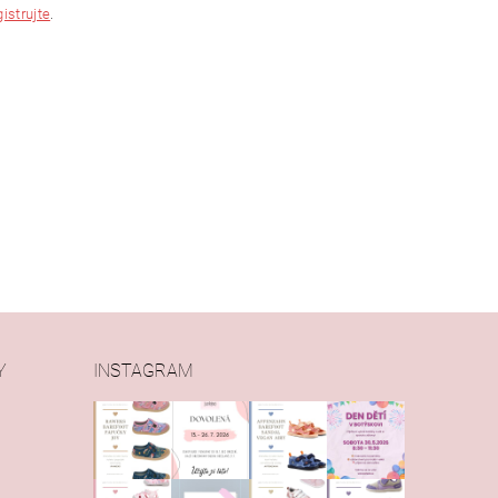
gistrujte
.
Y
INSTAGRAM