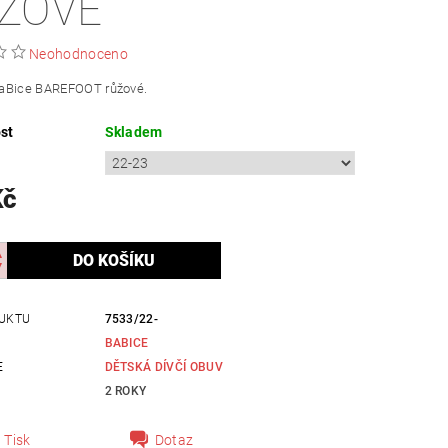
ŽOVÉ
Neohodnoceno
aBice BAREFOOT růžové.
st
Skladem
Kč
UKTU
7533/22-
BABICE
E
DĚTSKÁ DÍVČÍ OBUV
2 ROKY
Tisk
Dotaz