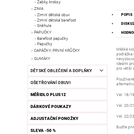
Žabky, kroksy
ZIMA
POPIS
Zimní dětská obuv
Zimní dětská barefoot
DISKU
Sněhule
PAPUČKY
HODNO
Barefoot papučky
Papučky
Měkké kož
CAPÁČKY, PRVNÍ KRŮČKY
podrážka 
GUMÁKY
nevyzouvaj
Ideální pr
pro větší 
DĚTSKÉ OBLEČENÍ A DOPLŇKY
Používané
OŠETŘOVÁNÍ OBUVI
alternativ
MĚŘIDLO PLUS12
Vel. 18/1
Vel. 20/2
DÁRKOVÉ POUKAZY
Vel. 22/2
ADJUSTAČNÍ PONOŽKY
Buďte prvn
SLEVA -50 %