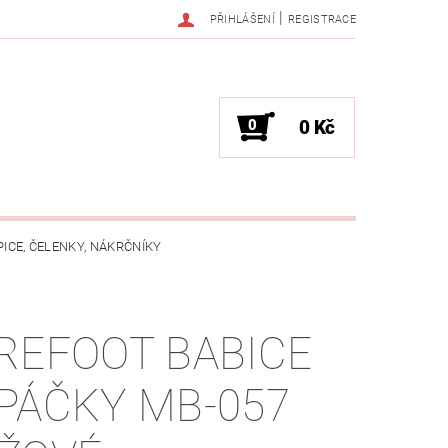
|
PŘIHLÁŠENÍ
REGISTRACE
0
0 Kč
PICE, ČELENKY, NÁKRČNÍKY
JAK VYBRAT SPRÁVNOU VELIKOST?
REFOOT BABICE
OŽKÁCH
PÁČKY MB-057