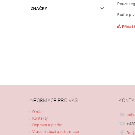
Pouze reg
ZNAČKY
Buďte prvn
Přidat
INFORMACE PRO VÁS
KONTA
Vlože
O nás
boty
Kontakty
+420
Doprava a platba
Vrácení zboží a reklamace
Botý