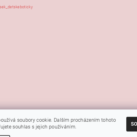
sek_detskeboticky
|
|
|
Kamenná prodejna Brno
Rady a tipy
Google mapa
Fotky prodejny
oužívá soubory cookie. Dalším procházením tohoto
Náš FB
S
ujete souhlas s jejich používáním.