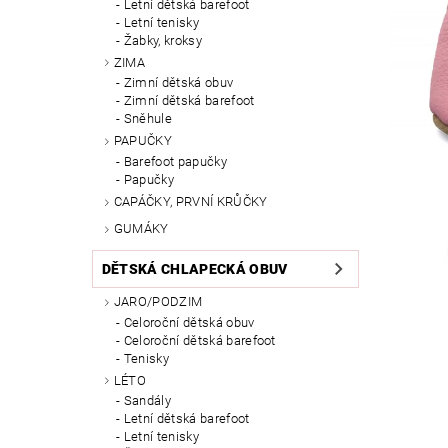
Letní dětská barefoot
Letní tenisky
Žabky, kroksy
ZIMA
Zimní dětská obuv
Zimní dětská barefoot
Sněhule
PAPUČKY
Barefoot papučky
Papučky
CAPÁČKY, PRVNÍ KRŮČKY
GUMÁKY
DĚTSKÁ CHLAPECKÁ OBUV
JARO/PODZIM
Celoroční dětská obuv
Celoroční dětská barefoot
Tenisky
LÉTO
Sandály
Letní dětská barefoot
Letní tenisky