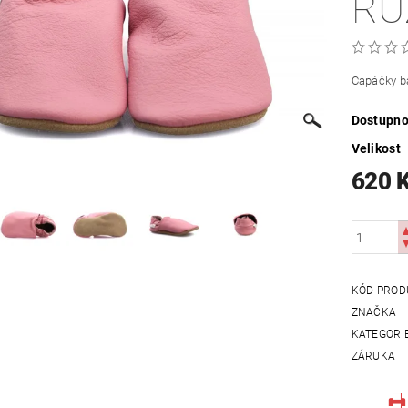
RŮ
Capáčky b
Dostupno
Velikost
620 
KÓD PROD
ZNAČKA
KATEGORI
ZÁRUKA