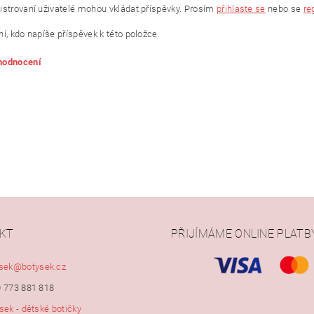
istrovaní uživatelé mohou vkládat příspěvky. Prosím
přihlaste se
nebo se
re
í, kdo napíše příspěvek k této položce.
 hodnocení
KT
PŘIJÍMÁME ONLINE PLATB
ním hodnocení souhlasíte s
podmínkami ochrany osobních údajů
sek
@
botysek.cz
 773 881 818
sek - dětské botičky