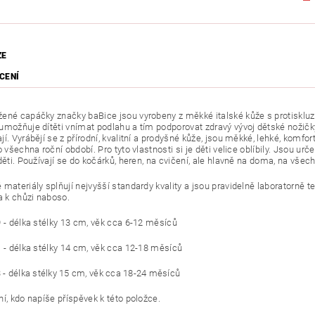
ZE
CENÍ
ené capáčky značky baBice jsou vyrobeny z měkké italské kůže s protiskl
umožňuje dítěti vnímat podlahu a tím podporovat zdravý vývoj dětské nožičk
í. Vyrábějí se z přírodní, kvalitní a prodyšné kůže, jsou měkké, lehké, komfo
o všechna roční období. Pro tyto vlastnosti si je děti velice oblíbily. Jsou urče
děti. Používají se do kočárků, heren, na cvičení, ale hlavně na doma, na všech
 materiály splňují nejvyšší standardy kvality a jsou pravidelně laboratorně 
a k chůzi naboso.
9 - délka stélky 13 cm, věk cca 6-12 měsíců
1 - délka stélky 14 cm, věk cca 12-18 měsíců
3 - délka stélky 15 cm, věk cca 18-24 měsíců
í, kdo napíše příspěvek k této položce.