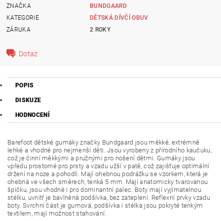
ZNAČKA
BUNDGAARD
KATEGORIE
DĚTSKÁ DÍVČÍ OBUV
ZÁRUKA
2 ROKY
Dotaz
POPIS
DISKUZE
HODNOCENÍ
Barefoot dětské gumáky
značky Bundgaard
jsou měkké, extrémně
lehké a vhodné pro nejmenší děti. Jsou vyrobeny z přírodního kaučuku,
což je činní měkkými a pružnými pro nošení dětmi. Gumáky jsou
vpředu prostorné pro prsty a vzadu užší v patě, což zajišťuje optimální
držení na noze a pohodlí. Mají ohebnou podrážku se vzorkem, která je
ohebná ve všech směrech, tenká 5 mm. Mají anatomicky tvarovanou
špičku, jsou vhodné i pro dominantní palec. Boty mají vyjímatelnou
stélku, uvnitř je bavlněná podšívka, bez zateplení. Reflexní prvky vzadu
boty. Svrchní část je gumová, podšívka i stélka jsou pokryté tenkým
textilem, mají možnost stahování.