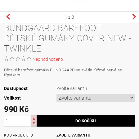
1
z 3
BUNDGAARD BAREFOOT
DĚTSKÉ GUMÁKY COVER NEW -
TWINKLE
Neohodnoceno
Dětské barefoot gumáky BUNDGAARD ve světle růžové barvě se
třpytkami.
Dostupnost
Zvolte variantu
Velikost
990 Kč
KÓD PRODUKTU
ZVOLTE VARIANTU