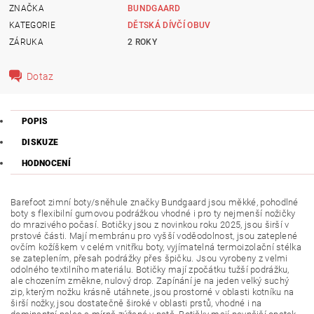
ZNAČKA
BUNDGAARD
KATEGORIE
DĚTSKÁ DÍVČÍ OBUV
ZÁRUKA
2 ROKY
Dotaz
POPIS
DISKUZE
HODNOCENÍ
Barefoot zimní boty/sněhule
značky Bundgaard
jsou měkké, pohodlné
boty s flexibilní gumovou podrážkou vhodné i pro ty nejmenší nožičky
do mrazivého počasí. Botičky jsou z novinkou roku 2025, jsou širší v
prstové části. Mají membránu pro vyšší voděodolnost, jsou zateplené
ovčím kožíškem v celém vnitřku boty, vyjímatelná termoizolační stélka
se zateplením, přesah podrážky přes špičku. Jsou vyrobeny z velmi
odolného textilního materiálu.
Botičky mají zpočátku tužší podrážku,
ale chozením změkne, nulový drop. Zapínání je na jeden velký suchý
zip, kterým nožku krásně utáhnete, jsou prostorné v oblasti kotníku na
širší nožky, jsou dostatečně široké v oblasti prstů, vhodné i na