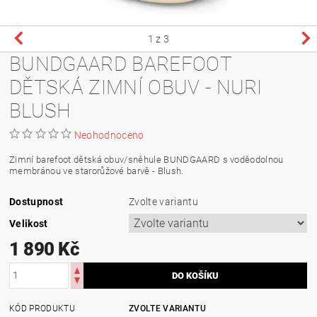
1
z 3
BUNDGAARD BAREFOOT
DĚTSKÁ ZIMNÍ OBUV - NURI
BLUSH
Neohodnoceno
Zimní barefoot dětská obuv/sněhule BUNDGAARD s voděodolnou
membránou ve starorůžové barvě - Blush.
Dostupnost
Zvolte variantu
Velikost
1 890 Kč
KÓD PRODUKTU
ZVOLTE VARIANTU