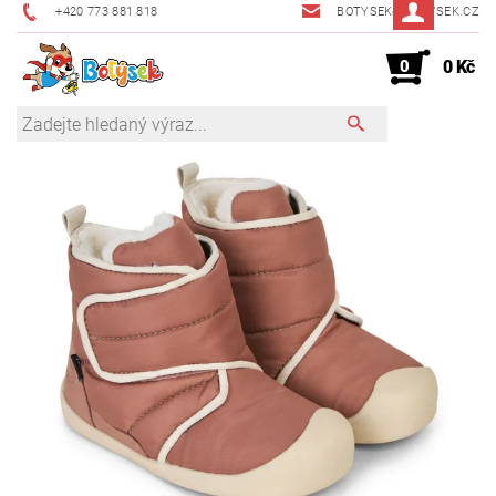
+420 773 881 818
BOTYSEK@BOTYSEK.CZ
0
0 Kč