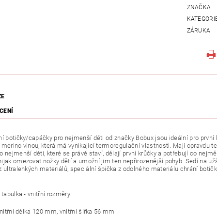
ZNAČKA
KATEGORI
ZÁRUKA
ZE
CENÍ
ní botičky/capáčky pro nejmenší děti od značky Bobux jsou ideální pro první
 merino vlnou, která má vynikající termoregulační vlastnosti. Mají opravdu
 nejmenší děti, které se právě staví, dělají první krůčky a potřebují co nejm
ijak omezovat nožky dětí a umožní jim ten nepřirozenější pohyb.
Sedí na užš
 ultralehkých materiálů, speciální špička z odolného materiálu chrání botičk
 tabulka - vnitřní rozměry:
vnitřní délka 120 mm, vnitřní šířka 56 mm