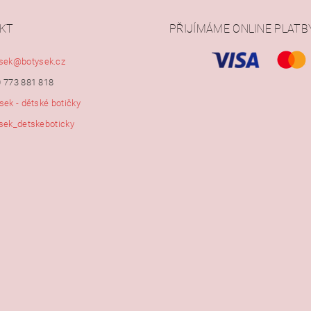
KT
PŘIJÍMÁME ONLINE PLATB
ním hodnocení souhlasíte s
podmínkami ochrany osobních údajů
sek
@
botysek.cz
 773 881 818
sek - dětské botičky
sek_detskeboticky