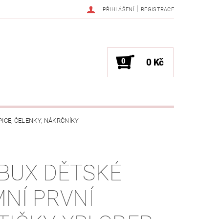
|
PŘIHLÁŠENÍ
REGISTRACE
0
0 Kč
PICE, ČELENKY, NÁKRČNÍKY
JAK VYBRAT SPRÁVNOU VELIKOST?
BUX DĚTSKÉ
OŽKÁCH
MNÍ PRVNÍ