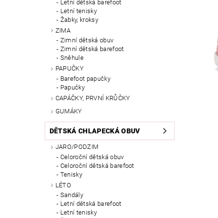
Letní dětská barefoot
Letní tenisky
Žabky, kroksy
ZIMA
Zimní dětská obuv
Zimní dětská barefoot
Sněhule
PAPUČKY
Barefoot papučky
Papučky
CAPÁČKY, PRVNÍ KRŮČKY
GUMÁKY
DĚTSKÁ CHLAPECKÁ OBUV
JARO/PODZIM
Celoroční dětská obuv
Celoroční dětská barefoot
Tenisky
LÉTO
Sandály
Letní dětská barefoot
Letní tenisky