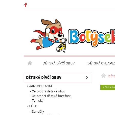
DĚTSKÁ DÍVČÍ OBUV
DĚTSKÁ CHLAPE
DĚTSKÉ OBLEČENÍ A DOPLŇKY
DÁRKOVÉ POU
DĚTS
DĚTSKÁ DÍVČÍ OBUV
JARO/PODZIM
NOVINK
DOPRAVA A PLATBA
VRÁCENÍ ZBOŽÍ A REKLA
Celoroční dětská obuv
Celoroční dětská barefoot
Tenisky
LÉTO
Sandály