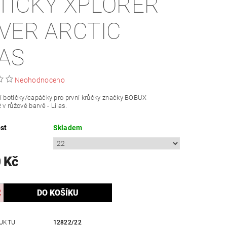
TIČKY XPLORER
VER ARCTIC
LAS
Neohodnoceno
í botičky/capáčky pro první krůčky značky BOBUX
 růžové barvě - Lilas.
st
Skladem
 Kč
UKTU
12822/22