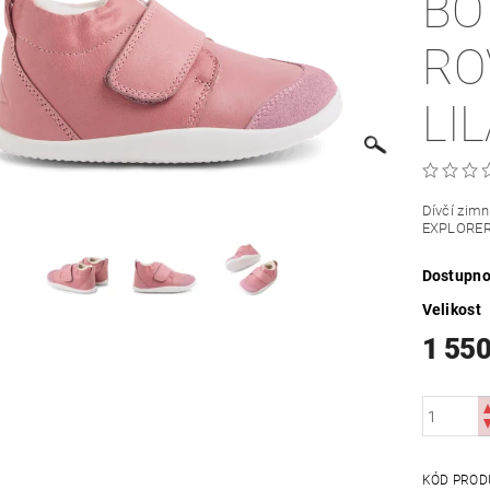
BO
RO
LI
Dívčí zimn
EXPLORER v
Dostupno
Velikost
1 550
KÓD PROD