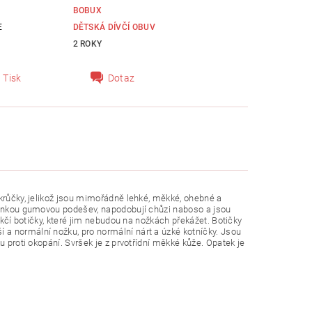
BOBUX
E
DĚTSKÁ DÍVČÍ OBUV
2 ROKY
Tisk
Dotaz
 krůčky, jelikož jsou mimořádně lehké, měkké, ohebné a
 tenkou gumovou podešev, napodobují chůzi naboso a jsou
ěkčí botičky, které jim nebudou na nožkách překážet. Botičky
í a normální nožku, pro normální nárt a úzké kotníčky.
Jsou
u proti okopání. Svršek je z prvotřídní měkké kůže. Op
atek je