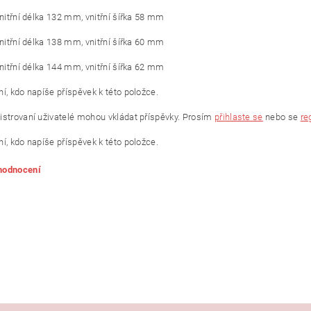
vnitřní délka 132 mm, vnitřní šířka 58 mm
vnitřní délka 138 mm, vnitřní šířka 60 mm
vnitřní délka 144 mm, vnitřní šířka 62 mm
í, kdo napíše příspěvek k této položce.
istrovaní uživatelé mohou vkládat příspěvky. Prosím
přihlaste se
nebo se
re
í, kdo napíše příspěvek k této položce.
 hodnocení