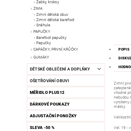
Žabky, kroksy
ZIMA
Zimní dětská obuv
Zimní dětská barefoot
Sněhule
PAPUČKY
Barefoot papučky
Papučky
CAPÁČKY, PRVNÍ KRŮČKY
POPIS
GUMÁKY
DISKU
HODNO
DĚTSKÉ OBLEČENÍ A DOPLŇKY
OŠETŘOVÁNÍ OBUVI
Zimní prv
zateplené
MĚŘIDLO PLUS12
vhodné pro
nebudou n
vyrobeny z
DÁRKOVÉ POUKAZY
měkký.
ADJUSTAČNÍ PONOŽKY
Velikostní
SLEVA -50 %
Vel. 19 - 