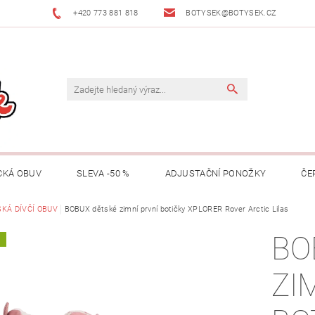
+420 773 881 818
BOTYSEK@BOTYSEK.CZ
CKÁ OBUV
SLEVA -50 %
ADJUSTAČNÍ PONOŽKY
ČE
KAZY
KÁ DÍVČÍ OBUV
OŠETŘOVÁNÍ OBUVI
BOBUX dětské zimní první botičky XPLORER Rover Arctic Lilas
O NÁS
KONTAKTY
BO
A
MACE
ZNAČKY
RADY A TIPY
O ADJUSTAČNÍCH PON
ZI