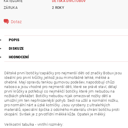
KATEGORIE
DĚTSKÁ DÍVČÍ OBUV
ZÁRUKA
2 ROKY
Dotaz
POPIS
DISKUZE
HODNOCENÍ
Dětské první botičky/capáčky pro nejmenší děti od značky Bobux jsou
ideální pro první krůčky, jelikož jsou mimořádně lehké, měkké a
ohebné. Mají opravdu tenkou gumovou podešev, napodobují chůzi
naboso a jsou vhodné pro nejmenší děti, které se právě staví, dělají
první krůčky a potřebují co nejměkčí botičky, které jim nebudou na
nožkách překážet. Botičky nebudou nijak omezovat nožky dětí a
umožní jim ten nepřirozenější pohyb.
Sedí na užší a normální nožku,
pro normální nárt a úzké kotníčky.
Jsou vyrobeny z ultralehkých
materiálů, speciální špička z odolného materiálu chrání botičku proti
okopání. Svršek je z prvotřídní měkké kůže. Op
atek je měkký.
Velikostní tabulka - vnitřní rozměry: