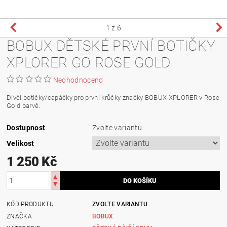
1
z 6
BOBUX DĚTSKÉ PRVNÍ BOTIČKY
XPLORER GO ROSE GOLD
Neohodnoceno
Dívčí botičky/capáčky pro první krůčky značky BOBUX XPLORER v Rose
Gold barvě.
Dostupnost
Zvolte variantu
Velikost
1 250 Kč
KÓD PRODUKTU
ZVOLTE VARIANTU
ZNAČKA
BOBUX