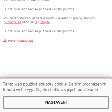
Vel. 30 - vnitřní rozměr 201 mm
Buďte první, kdo napíše příspěvek k této položce.
Pouze registrovaní uživatelé mohou vkládat příspěvky. Prosím
přihlaste se
nebo se
registrujte
.
Buďte první, kdo napíše příspěvek k této položce.
Přidat hodnocení
Tento web používá soubory cookie. Dalším procházením
|
|
|
Kamenná prodejna Brno
Rady a tipy
Google mapa
Fotky prodejny
tohoto webu vyjadřujete souhlas s jejich používáním.
Náš FB
NASTAVENÍ
2026 © Botýsek, všechna práva vyhrazena