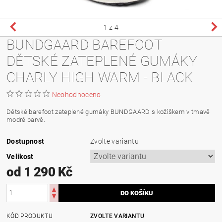
1
z 4
BUNDGAARD BAREFOOT
DĚTSKÉ ZATEPLENÉ GUMÁKY
CHARLY HIGH WARM - BLACK
Neohodnoceno
Dětské barefoot zateplené gumáky BUNDGAARD s kožíškem v tmavě
modré barvě.
Dostupnost
Zvolte variantu
Velikost
od 1 290 Kč
KÓD PRODUKTU
ZVOLTE VARIANTU