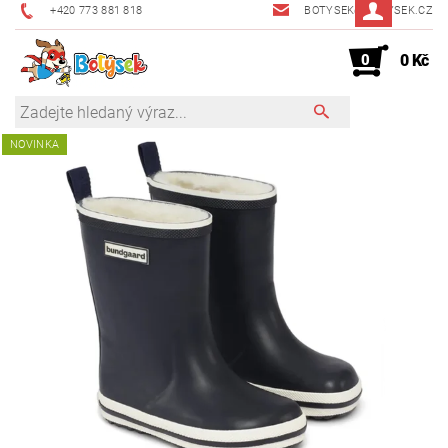
+420 773 881 818
BOTYSEK@BOTYSEK.CZ
0
0 Kč
NOVINKA