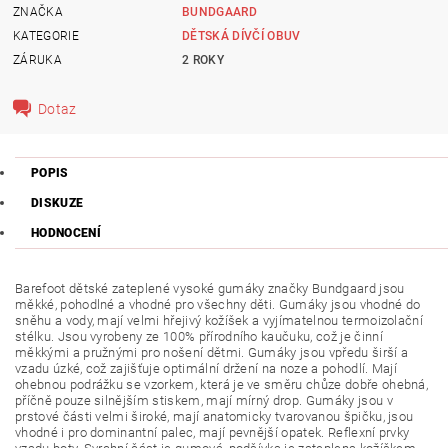
ZNAČKA
BUNDGAARD
KATEGORIE
DĚTSKÁ DÍVČÍ OBUV
ZÁRUKA
2 ROKY
Dotaz
POPIS
DISKUZE
HODNOCENÍ
Barefoot dětské zateplené vysoké gumáky
značky Bundgaard
jsou
měkké, pohodlné a vhodné pro všechny děti. Gumáky jsou vhodné do
sněhu a vody, mají velmi hřejivý kožíšek a vyjímatelnou termoizolační
stélku. Jsou vyrobeny ze 100% přírodního kaučuku, což je činní
měkkými a pružnými pro nošení dětmi. Gumáky jsou vpředu širší a
vzadu úzké, což zajišťuje optimální držení na noze a pohodlí. Mají
ohebnou podrážku se vzorkem, která je ve směru chůze dobře ohebná,
příčně pouze silnějším stiskem, mají mírný drop. Gumáky jsou v
prstové části velmi široké, mají anatomicky tvarovanou špičku, jsou
vhodné i pro dominantní palec, mají pevnější opatek. Reflexní prvky