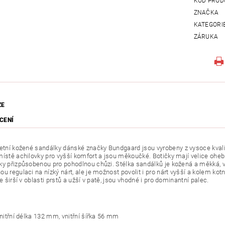
KÓD PROD
ZNAČKA
KATEGORI
ZÁRUKA
ZE
CENÍ
letní kožené sandálky dánské
značky Bundgaard
jsou vyrobeny z vysoce kvali
místě achilovky pro vyšší komfort a jsou měkoučké. Botičky mají velice ohe
ky přizpůsobenou pro pohodlnou chůzi. Stélka sandálků je kožená a měkká, v
u regulaci na nízký nárt, ale je možnost povolit i pro nárt vyšší a kolem kot
je širší v oblasti prstů a užší v patě, jsou vhodné i pro dominantní palec.
vnitřní délka 132 mm, vnitřní šířka 56 mm