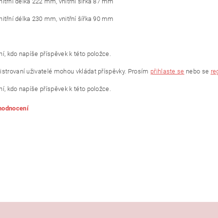
vnitřní délka 222 mm, vnitřní šířka 87 mm
vnitřní délka 230 mm, vnitřní šířka 90 mm
í, kdo napíše příspěvek k této položce.
istrovaní uživatelé mohou vkládat příspěvky. Prosím
přihlaste se
nebo se
re
í, kdo napíše příspěvek k této položce.
 hodnocení