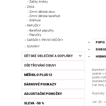
Žabky, kroksy
ZIMA
Zimní dětská obuv
Zimní dětská barefoot
Sněhule
PAPUČKY
Barefoot papučky
Papučky
CAPÁČKY, PRVNÍ KRŮČKY
POPIS
GUMÁKY
DISKU
DĚTSKÉ OBLEČENÍ A DOPLŇKY
HODNO
OŠETŘOVÁNÍ OBUVI
Barefoot 
opatek v 
MĚŘIDLO PLUS12
podle nož
dostatečno
DÁRKOVÉ POUKAZY
tvar boty 
Rozměry:
ADJUSTAČNÍ PONOŽKY
Vel. 20 - 
SLEVA -50 %