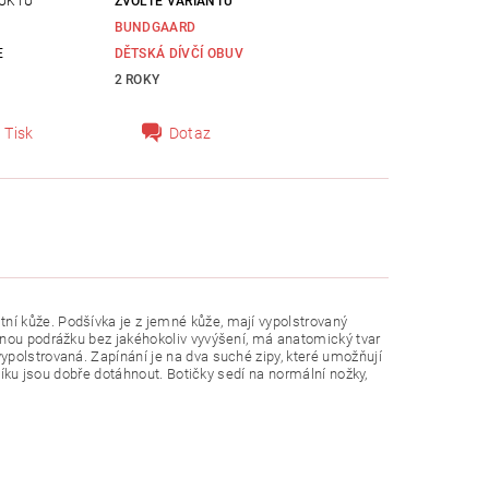
UKTU
ZVOLTE VARIANTU
BUNDGAARD
E
DĚTSKÁ DÍVČÍ OBUV
2 ROKY
Tisk
Dotaz
tní kůže. Podšívka je z jemné kůže, mají vypolstrovaný
bnou podrážku bez jakéhokoliv vyvýšení, má anatomický tvar
ypolstrovaná. Zapínání je na dva suché zipy, které umožňují
níku jsou dobře dotáhnout. Botičky sedí na normální nožky,