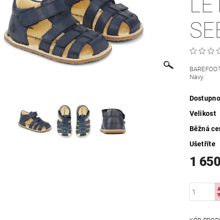
LE
SE
BAREFOOT 
Navy.
Dostupno
Velikost
Běžná ce
Ušetříte
1 650