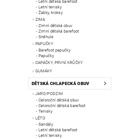
Letní dětská barefoot
Letní tenisky
Žabky, kroksy
ZIMA
Zimní dětská obuv
Zimní dětská barefoot
Sněhule
PAPUČKY
Barefoot papučky
Papučky
CAPÁČKY, PRVNÍ KRŮČKY
GUMÁKY
DĚTSKÁ CHLAPECKÁ OBUV
JARO/PODZIM
Celoroční dětská obuv
Celoroční dětská barefoot
Tenisky
LÉTO
Sandály
Letní dětská barefoot
Letní tenisky