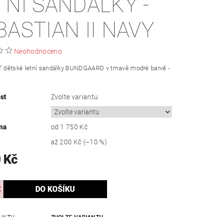
TNÍ SANDÁLKY -
BASTIAN II NAVY
Neohodnoceno
dětské letní sandálky BUNDGAARD v tmavě modré barvě -
st
Zvolte variantu
na
od 1 750 Kč
až
200 Kč
(–10 %)
 Kč