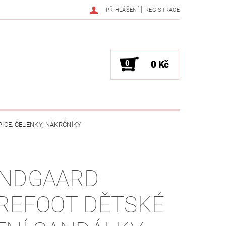
|
PŘIHLÁŠENÍ
REGISTRACE
0
0 Kč
PICE, ČELENKY, NÁKRČNÍKY
JAK VYBRAT SPRÁVNOU VELIKOST?
NDGAARD
OŽKÁCH
REFOOT DĚTSKÉ