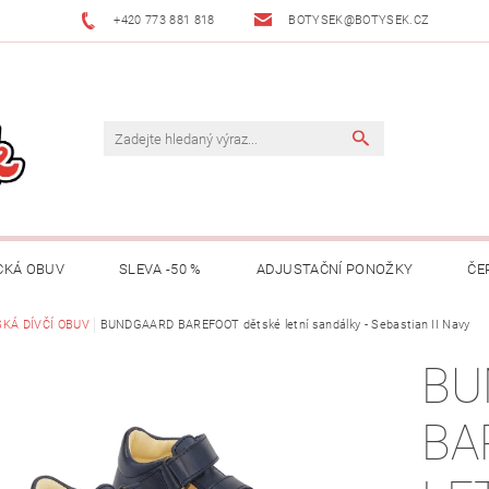
+420 773 881 818
BOTYSEK@BOTYSEK.CZ
CKÁ OBUV
SLEVA -50 %
ADJUSTAČNÍ PONOŽKY
ČE
KAZY
KÁ DÍVČÍ OBUV
OŠETŘOVÁNÍ OBUVI
BUNDGAARD BAREFOOT dětské letní sandálky - Sebastian II Navy
O NÁS
KONTAKTY
BU
MACE
ZNAČKY
RADY A TIPY
O ADJUSTAČNÍCH PON
BA