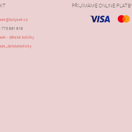
KT
PŘIJÍMÁME ONLINE PLATB
ním hodnocení souhlasíte s
podmínkami ochrany osobních údajů
sek
@
botysek.cz
 773 881 818
sek - dětské botičky
sek_detskeboticky