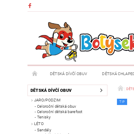
DĚTSKÁ DÍVČÍ OBUV
DĚTSKÁ CHLAPE
DĚTSKÉ OBLEČENÍ A DOPLŇKY
DÁRKOVÉ POU
DĚTS
DĚTSKÁ DÍVČÍ OBUV
JARO/PODZIM
TIP
DOPRAVA A PLATBA
VRÁCENÍ ZBOŽÍ A REKLA
Celoroční dětská obuv
Celoroční dětská barefoot
Tenisky
LÉTO
Sandály