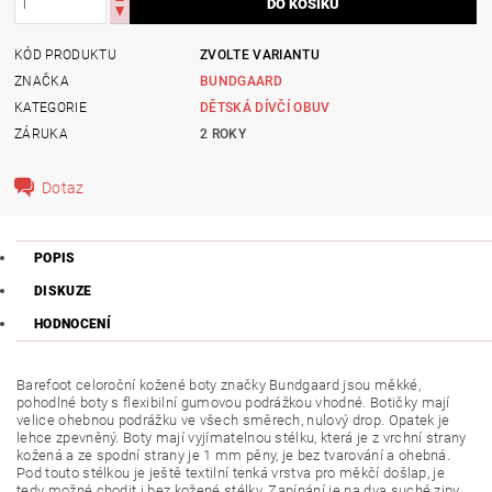
KÓD PRODUKTU
ZVOLTE VARIANTU
ZNAČKA
BUNDGAARD
KATEGORIE
DĚTSKÁ DÍVČÍ OBUV
ZÁRUKA
2 ROKY
Dotaz
POPIS
DISKUZE
HODNOCENÍ
Barefoot celoroční kožené boty
značky Bundgaard
jsou měkké,
pohodlné boty s flexibilní gumovou podrážkou vhodné. Botičky mají
velice ohebnou podrážku ve všech směrech, nulový drop. Opatek je
lehce zpevněný. Boty mají vyjímatelnou stélku, která je z vrchní strany
kožená a ze spodní strany je 1 mm pěny, je bez tvarování a ohebná.
Pod touto stélkou je ještě textilní tenká vrstva pro měkčí došlap, je
tedy možné chodit i bez kožené stélky. Zapínání je na dva suché zipy,