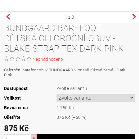
1
z 3
BUNDGAARD BAREFOOT
DĚTSKÁ CELOROČNÍ OBUV -
BLAKE STRAP TEX DARK PINK
Neohodnoceno
Celoroční barefoot obuv BUNDGAARD v tmavě růžové barvě - Dark
Pink.
Dostupnost
Zvolte variantu
Velikost
Běžná cena
1 750 Kč
Ušetříte
875 Kč
(–50 %)
875 Kč