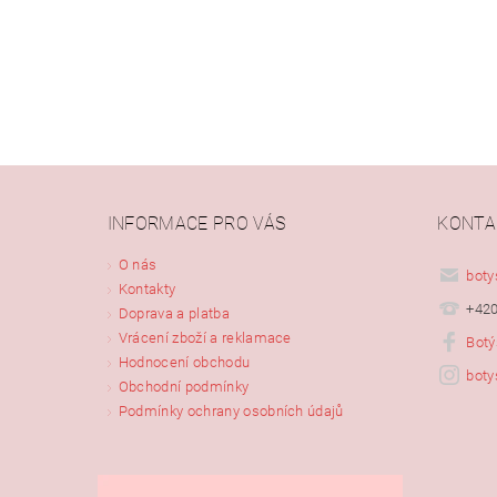
INFORMACE PRO VÁS
KONTA
Vlože
O nás
boty
Kontakty
+420
Doprava a platba
Vrácení zboží a reklamace
Botý
Hodnocení obchodu
boty
Obchodní podmínky
Podmínky ochrany osobních údajů