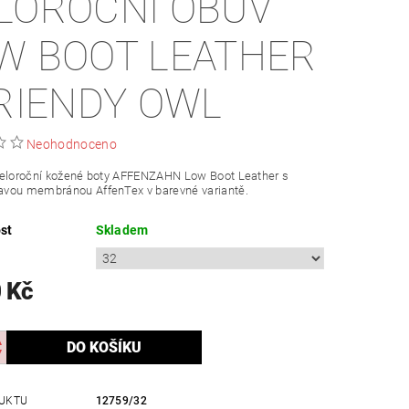
LOROČNÍ OBUV
W BOOT LEATHER
FRIENDY OWL
Neohodnoceno
celoroční kožené boty AFFENZAHN Low Boot Leather s
vou membránou AffenTex v barevné variantě.
st
Skladem
 Kč
UKTU
12759/32