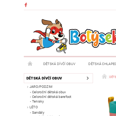
DĚTSKÁ DÍVČÍ OBUV
DĚTSKÁ CHLAPE
DĚTSKÉ OBLEČENÍ A DOPLŇKY
DÁRKOVÉ POU
DĚTS
DĚTSKÁ DÍVČÍ OBUV
JARO/PODZIM
DOPRAVA A PLATBA
VRÁCENÍ ZBOŽÍ A REKLA
Celoroční dětská obuv
Celoroční dětská barefoot
Tenisky
LÉTO
Sandály