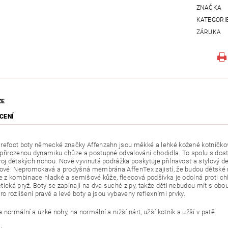
ZNAČKA
KATEGORI
ZÁRUKA
ZE
CENÍ
refoot boty německé značky Affenzahn jsou měkké a lehké kožené kotníčkov
přirozenou dynamiku chůze a postupné odvalování chodidla.
To spolu s dos
voj dětských nohou. Nově vyvinutá podrážka poskytuje přilnavost a stylový d
zové. Nepromokavá a prodyšná membrána AffenTex zajistí, že budou dětské n
e z kombinace hladké a semišové kůže, fleecová podšívka je odolná proti chla
tická pryž. Boty se zapínají na dva suché zipy, takže děti nebudou mít s ob
ro rozlišení pravé a levé boty a jsou vybaveny reflexními prvky.
normální a úzké nohy, na normální a nižší nárt, užší kotník a užší v patě.