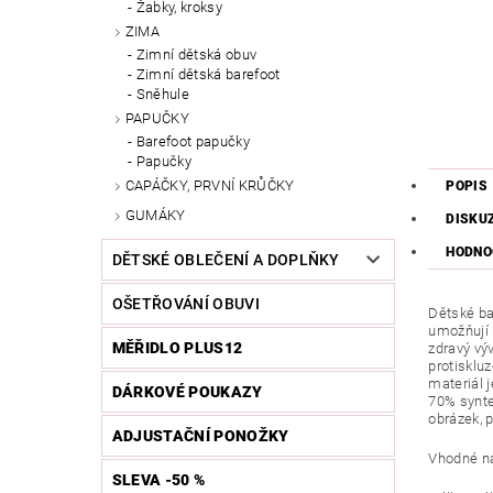
Žabky, kroksy
ZIMA
Zimní dětská obuv
Zimní dětská barefoot
Sněhule
PAPUČKY
Barefoot papučky
Papučky
CAPÁČKY, PRVNÍ KRŮČKY
POPIS
GUMÁKY
DISKU
HODNO
DĚTSKÉ OBLEČENÍ A DOPLŇKY
OŠETŘOVÁNÍ OBUVI
Dětské ba
umožňují 
MĚŘIDLO PLUS12
zdravý vý
protisklu
materiál j
DÁRKOVÉ POUKAZY
70% synte
obrázek, p
ADJUSTAČNÍ PONOŽKY
Vhodné na 
SLEVA -50 %