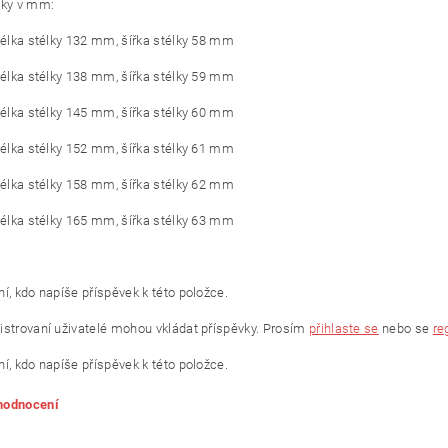
lky v mm:
 délka stélky 132 mm, šířka stélky 58 mm
 délka stélky 138 mm, šířka stélky 59 mm
 délka stélky 145 mm, šířka stélky 60 mm
 délka stélky 152 mm, šířka stélky 61 mm
 délka stélky 158 mm, šířka stélky 62 mm
 délka stélky 165 mm, šířka stélky 63 mm
í, kdo napíše příspěvek k této položce.
istrovaní uživatelé mohou vkládat příspěvky. Prosím
přihlaste se
nebo se
re
í, kdo napíše příspěvek k této položce.
 hodnocení