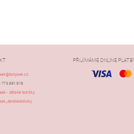
KT
PŘIJÍMÁME ONLINE PLATB
ním hodnocení souhlasíte s
podmínkami ochrany osobních údajů
sek
@
botysek.cz
 773 881 818
sek - dětské botičky
sek_detskeboticky