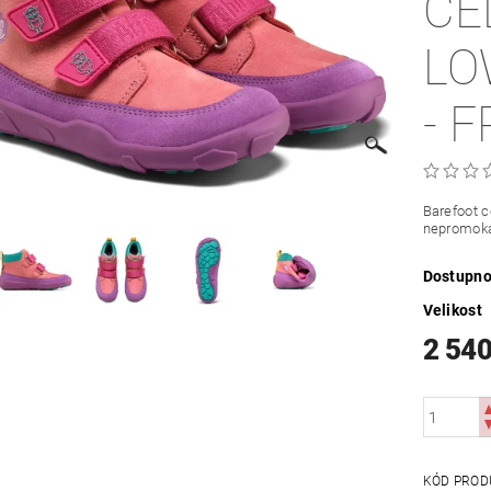
CE
LO
- 
Barefoot 
nepromoka
Dostupno
Velikost
2 540
KÓD PROD