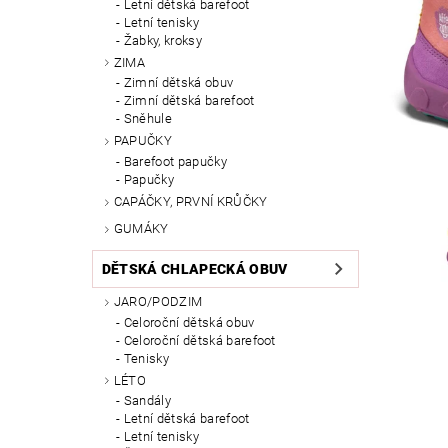
Letní dětská barefoot
Letní tenisky
Žabky, kroksy
ZIMA
Zimní dětská obuv
Zimní dětská barefoot
Sněhule
PAPUČKY
Barefoot papučky
Papučky
CAPÁČKY, PRVNÍ KRŮČKY
GUMÁKY
DĚTSKÁ CHLAPECKÁ OBUV
JARO/PODZIM
Celoroční dětská obuv
Celoroční dětská barefoot
Tenisky
LÉTO
Sandály
Letní dětská barefoot
Letní tenisky