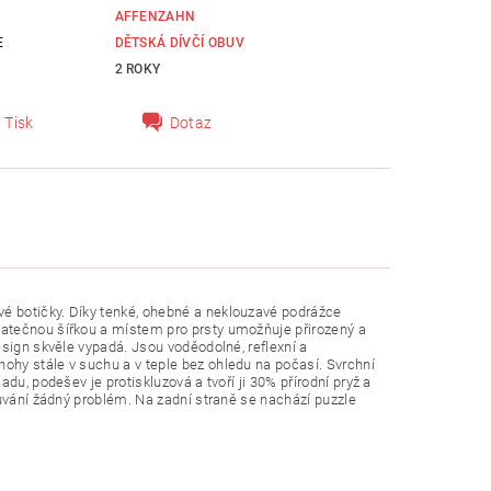
AFFENZAHN
E
DĚTSKÁ DÍVČÍ OBUV
2 ROKY
Tisk
Dotaz
é botičky. Díky tenké, ohebné a neklouzavé podrážce
tatečnou šířkou a místem pro prsty umožňuje přirozený a
esign skvěle vypadá. Jsou voděodolné, reflexní a
ohy stále v suchu a v teple bez ohledu na počasí.
Svrchní
du, podešev je protiskluzová a tvoří ji 30% přírodní pryž a
ouvání žádný problém. Na zadní straně se nachází puzzle