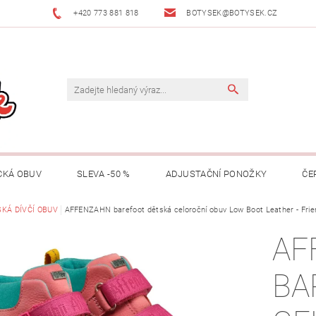
+420 773 881 818
BOTYSEK@BOTYSEK.CZ
CKÁ OBUV
SLEVA -50 %
ADJUSTAČNÍ PONOŽKY
ČE
KAZY
KÁ DÍVČÍ OBUV
OŠETŘOVÁNÍ OBUVI
AFFENZAHN barefoot dětská celoroční obuv Low Boot Leather - Frie
O NÁS
KONTAKTY
AF
MACE
ZNAČKY
RADY A TIPY
O ADJUSTAČNÍCH PON
BA