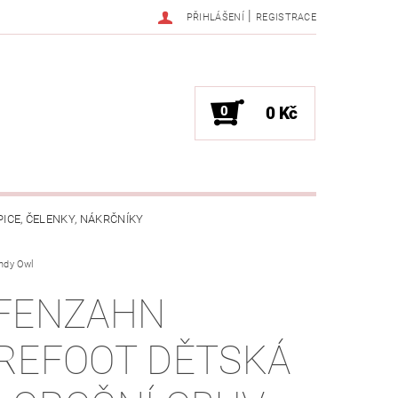
|
PŘIHLÁŠENÍ
REGISTRACE
0
0 Kč
PICE, ČELENKY, NÁKRČNÍKY
ndy Owl
JAK VYBRAT SPRÁVNOU VELIKOST?
FENZAHN
OŽKÁCH
REFOOT DĚTSKÁ