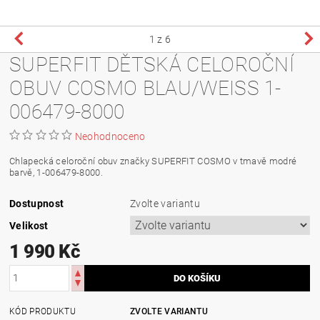
1
z 6
SUPERFIT DĚTSKÁ CELOROČNÍ
OBUV COSMO BLAU/WEISS 1-
006479-8000
Neohodnoceno
Chlapecká celoroční obuv značky SUPERFIT COSMO v tmavě modré
barvě, 1-006479-8000.
Dostupnost
Zvolte variantu
Velikost
1 990 Kč
KÓD PRODUKTU
ZVOLTE VARIANTU