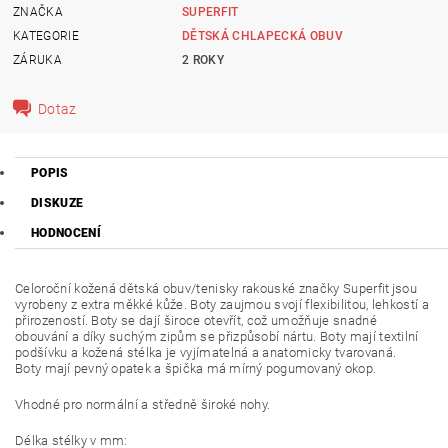
ZNAČKA
SUPERFIT
KATEGORIE
DĚTSKÁ CHLAPECKÁ OBUV
ZÁRUKA
2 ROKY
Dotaz
POPIS
DISKUZE
HODNOCENÍ
Celoroční kožená dětská obuv/tenisky rakouské značky Superfit
jsou
vyrobeny z extra měkké kůže. Boty zaujmou svojí flexibilitou, lehkostí a
přirozeností. Boty se dají široce otevřít, což umožňuje snadné
obouvání a díky suchým zipům se přizpůsobí nártu. Boty mají textilní
podšívku a kožená stélka je vyjímatelná a anatomicky tvarovaná.
Boty
mají pevný opatek a špička má mírný pogumovaný okop.
Vhodné pro normální a středně široké nohy.
Délka stélky v mm: