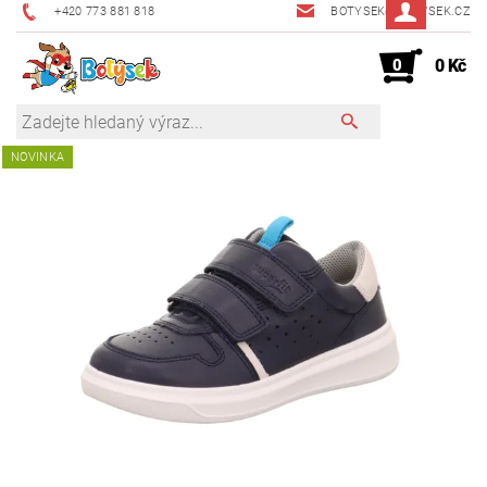
+420 773 881 818
BOTYSEK@BOTYSEK.CZ
0
0 Kč
NOVINKA