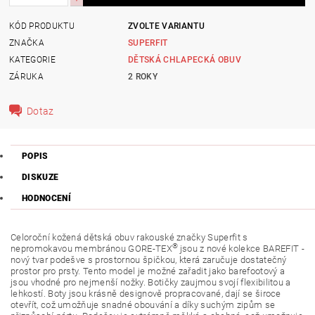
KÓD PRODUKTU
ZVOLTE VARIANTU
ZNAČKA
SUPERFIT
KATEGORIE
DĚTSKÁ CHLAPECKÁ OBUV
ZÁRUKA
2 ROKY
Dotaz
POPIS
DISKUZE
HODNOCENÍ
Celoroční kožená dětská obuv rakouské značky Superfit s
®
nepromokavou membránou
GORE-TEX
jsou z nové kolekce BAREFIT -
nový tvar podešve s prostornou špičkou, která zaručuje dostatečný
prostor pro prsty. Tento model je možné zařadit jako barefootový a
jsou vhodné pro nejmenší nožky. Botičky zaujmou svojí flexibilitou a
lehkostí. Boty jsou krásně designově propracované, dají se široce
otevřít, což umožňuje snadné obouvání a díky suchým zipům se