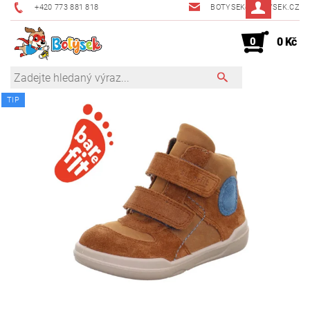
+420 773 881 818
BOTYSEK@BOTYSEK.CZ
0
0 Kč
TIP