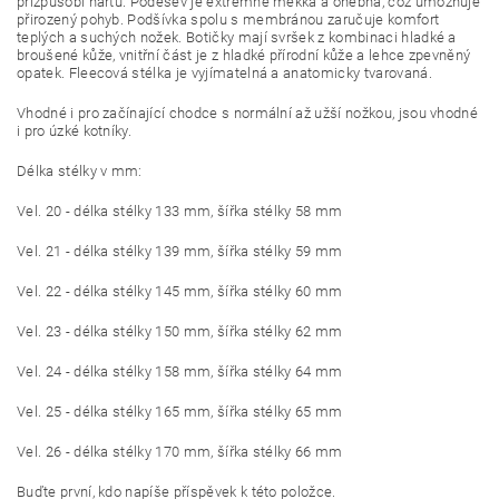
přizpůsobí nártu. Podešev je extrémně měkká a ohebná, což umožnuje
přirozený pohyb. Podšívka spolu s membránou zaručuje komfort
teplých a suchých nožek. Botičky mají svršek z kombinaci hladké a
broušené kůže, vnitřní část je z hladké přírodní kůže a lehce zpevněný
opatek. Fleecová stélka je vyjímatelná a anatomicky tvarovaná.
Vhodné i pro začínající chodce s normální až užší nožkou, jsou vhodné
i pro úzké kotníky.
Délka stélky v mm:
Vel. 20 - délka stélky 133 mm, šířka stélky 58 mm
Vel. 21 - délka stélky 139 mm, šířka stélky 59 mm
Vel. 22 - délka stélky 145 mm, šířka stélky 60 mm
Vel. 23 - délka stélky 150 mm, šířka stélky 62 mm
Vel. 24 - délka stélky 158 mm, šířka stélky 64 mm
Vel. 25 - délka stélky 165 mm, šířka stélky 65 mm
Vel. 26 - délka stélky 170 mm, šířka stélky 66 mm
Buďte první, kdo napíše příspěvek k této položce.