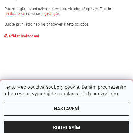
Pouze registrovaní uživatelé mohou vkládat příspěvky. Prosím
přihlaste se
nebo se
registrujte
.
Buďte první, kdo napíše příspěvek k této položce.
Přidat hodnocení
Tento web používá soubory cookie. Dalším procházením
|
|
|
Kamenná prodejna Brno
Rady a tipy
Google mapa
Fotky prodejny
tohoto webu vyjadřujete souhlas s jejich používáním.
Náš FB
NASTAVENÍ
2026 © Botýsek, všechna práva vyhrazena
Vytvořil Shoptet
SOUHLASÍM
Vložením hodnocení souhlasíte s
podmínkami ochrany
osobních údajů