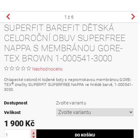
1
z 6
SUPERFIT BAREFIT DĚTSKÁ
CELOROČNÍ OBUV SUPERFREE
NAPPA S MEMBRÁNOU GORE-
TEX BROWN 1-000541-3000
Neohodnoceno
Chlapecké celoroční kožené boty s nepromokavou membránou
GORE-
®
TEX
značky SUPERFIT SUPERFREE NAPPA ve hnědé barvě, 1-000541-
3000.
Dostupnost
Zvolte variantu
Velikost
1 900 Kč