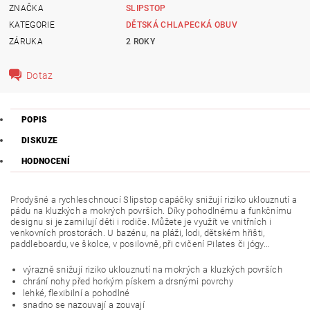
ZNAČKA
SLIPSTOP
KATEGORIE
DĚTSKÁ CHLAPECKÁ OBUV
ZÁRUKA
2 ROKY
Dotaz
POPIS
DISKUZE
HODNOCENÍ
Prodyšné a rychleschnoucí Slipstop capáčky snižují riziko uklouznutí a
pádu na kluzkých a mokrých površích. Díky pohodlnému a funkčnímu
designu si je zamilují děti i rodiče. Můžete je využít ve vnitřních i
venkovních prostorách. U bazénu, na pláži, lodi, dětském hřišti,
paddleboardu, ve školce, v posilovně, při cvičení Pilates či jógy...
výrazně snižují riziko uklouznutí na mokrých a kluzkých površích
chrání nohy před horkým pískem a drsnými povrchy
lehké, flexibilní a pohodlné
snadno se nazouvají a zouvají