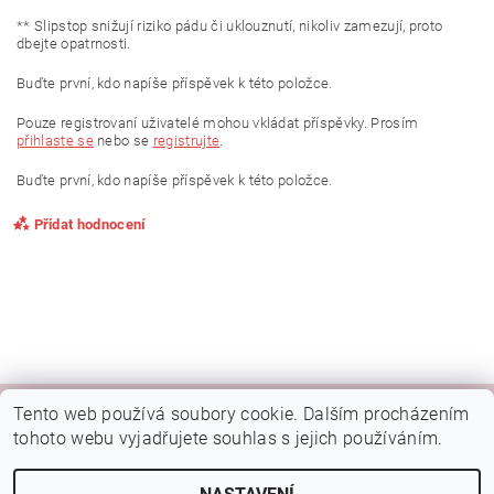
** Slipstop snižují riziko pádu či uklouznutí, nikoliv zamezují, proto
dbejte opatrnosti.
Buďte první, kdo napíše příspěvek k této položce.
Pouze registrovaní uživatelé mohou vkládat příspěvky. Prosím
přihlaste se
nebo se
registrujte
.
Buďte první, kdo napíše příspěvek k této položce.
Přidat hodnocení
Tento web používá soubory cookie. Dalším procházením
|
|
|
Kamenná prodejna Brno
Rady a tipy
Google mapa
Fotky prodejny
tohoto webu vyjadřujete souhlas s jejich používáním.
Náš FB