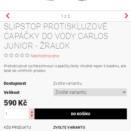
1
z 2
SLIPSTOP PROTISKLUZOVÉ
CAPÁČKY DO VODY CARLOS
JUNIOR - ŽRALOK
Neohodnoceno
Protiskluzové rychleschnoucí capáčky/boty vhodné nejen k bazénu, ale
také do vnitřních prostor.
Dostupnost
Zvolte variantu
Velikost
590 Kč
KÓD PRODUKTU
ZVOLTE VARIANTU