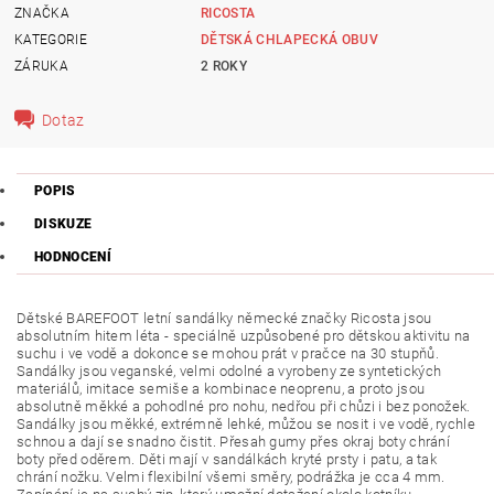
ZNAČKA
RICOSTA
KATEGORIE
DĚTSKÁ CHLAPECKÁ OBUV
ZÁRUKA
2 ROKY
Dotaz
POPIS
DISKUZE
HODNOCENÍ
Dětské BAREFOOT letní sandálky německé značky Ricosta jsou
absolutním hitem léta - speciálně uzpůsobené pro dětskou aktivitu na
suchu i ve vodě a dokonce se mohou prát v pračce na 30 stupňů.
Sandálky jsou veganské, velmi odolné a vyrobeny ze syntetických
materiálů, imitace semiše a kombinace neoprenu, a proto jsou
absolutně měkké a pohodlné pro nohu, nedřou při chůzi i bez ponožek.
Sandálky jsou měkké, extrémně lehké, můžou se nosit i ve vodě, rychle
schnou a dají se snadno čistit. Přesah gumy přes okraj boty chrání
boty před oděrem. Děti mají v sandálkách kryté prsty i patu, a tak
chrání nožku. Velmi flexibilní všemi směry, podrážka je cca 4 mm.