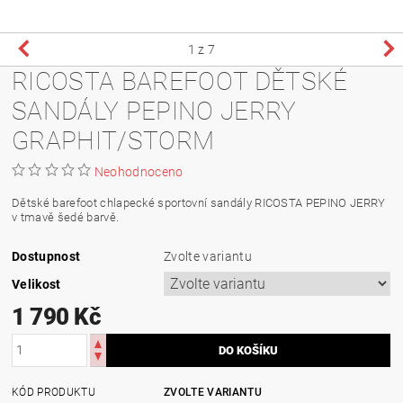
1
z 7
RICOSTA BAREFOOT DĚTSKÉ
SANDÁLY PEPINO JERRY
GRAPHIT/STORM
Neohodnoceno
Dětské barefoot chlapecké sportovní sandály RICOSTA PEPINO JERRY
v tmavě šedé barvě
.
Dostupnost
Zvolte variantu
Velikost
1 790 Kč
KÓD PRODUKTU
ZVOLTE VARIANTU