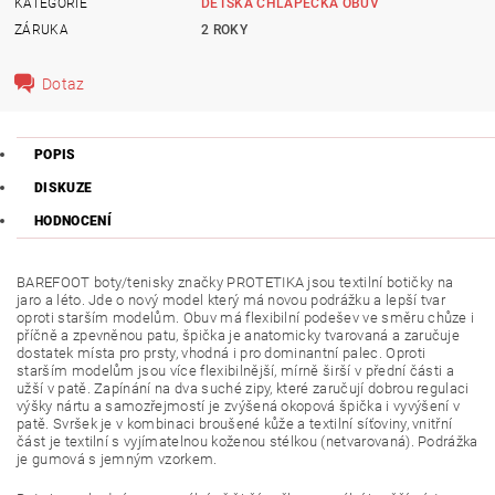
KATEGORIE
DĚTSKÁ CHLAPECKÁ OBUV
ZÁRUKA
2 ROKY
Dotaz
POPIS
DISKUZE
HODNOCENÍ
BAREFOOT boty/tenisky značky PROTETIKA jsou textilní botičky na
jaro a léto. Jde o nový model který má novou podrážku a lepší tvar
oproti starším modelům. Obuv má flexibilní podešev ve směru chůze i
příčně a zpevněnou patu, špička je anatomicky tvarovaná a zaručuje
dostatek místa pro prsty, vhodná i pro dominantní palec. Oproti
starším modelům jsou více flexibilnější, mírně širší v přední části a
užší v patě. Zapínání na dva suché zipy, které zaručují dobrou regulaci
výšky nártu a samozřejmostí je zvýšená okopová špička i vyvýšení v
patě.
Svršek je v kombinaci broušené kůže a textilní síťoviny, vnitřní
část je textilní s vy
jímatelnou koženou stélkou (netvarovaná). Podrážka
je gumová s jemným vzorkem.