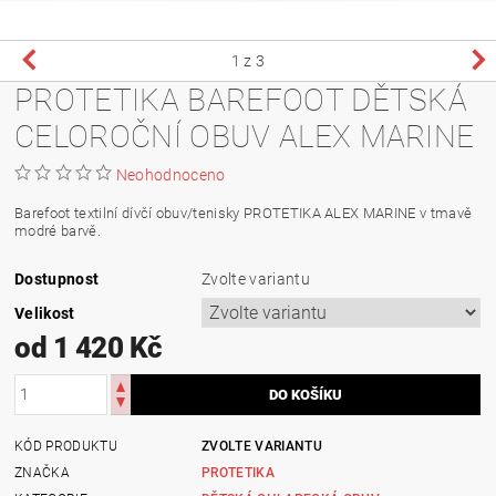
1
z 3
PROTETIKA BAREFOOT DĚTSKÁ
CELOROČNÍ OBUV ALEX MARINE
Neohodnoceno
Barefoot textilní dívčí obuv/tenisky PROTETIKA ALEX MARINE v tmavě
modré barvě.
Dostupnost
Zvolte variantu
Velikost
od 1 420 Kč
KÓD PRODUKTU
ZVOLTE VARIANTU
ZNAČKA
PROTETIKA