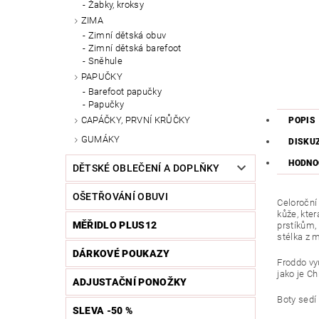
Žabky, kroksy
ZIMA
Zimní dětská obuv
Zimní dětská barefoot
Sněhule
PAPUČKY
Barefoot papučky
Papučky
CAPÁČKY, PRVNÍ KRŮČKY
POPIS
GUMÁKY
DISKU
HODNO
DĚTSKÉ OBLEČENÍ A DOPLŇKY
OŠETŘOVÁNÍ OBUVI
Celoroční
kůže, kte
MĚŘIDLO PLUS12
prstíkům,
stélka z 
DÁRKOVÉ POUKAZY
Froddo vy
jako je
Ch
ADJUSTAČNÍ PONOŽKY
Boty sedí 
SLEVA -50 %