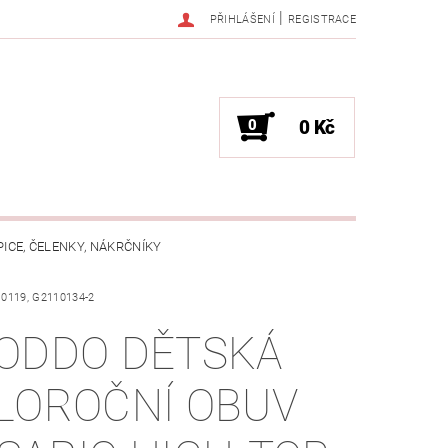
|
PŘIHLÁŠENÍ
REGISTRACE
0
0 Kč
PICE, ČELENKY, NÁKRČNÍKY
10119, G2110134-2
JAK VYBRAT SPRÁVNOU VELIKOST?
ODDO DĚTSKÁ
OŽKÁCH
LOROČNÍ OBUV