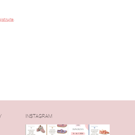
gistrujte
.
Y
INSTAGRAM