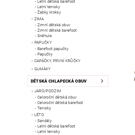
Letní dětská barefoot
Letní tenisky
Žabky, kroksy
ZIMA
Zimní dětská obuv
Zimní dětská barefoot
Sněhule
PAPUČKY
Barefoot papučky
Papučky
CAPÁČKY, PRVNÍ KRŮČKY
GUMÁKY
DĚTSKÁ CHLAPECKÁ OBUV
JARO/PODZIM
Celoroční dětská obuv
Celoroční dětská barefoot
Tenisky
LÉTO
Sandály
Letní dětská barefoot
Letní tenisky