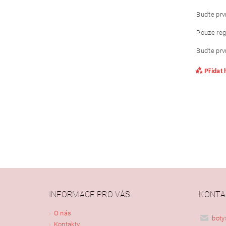
Buďte prvn
Pouze reg
Buďte prvn
Přidat
INFORMACE PRO VÁS
KONTA
Vlože
O nás
boty
Kontakty