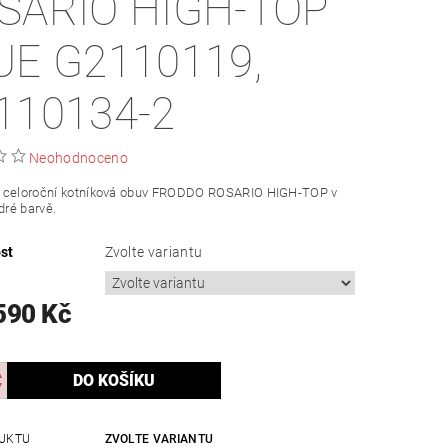
SARIO HIGH-TOP
UE G2110119,
110134-2
Neohodnoceno
 celoroční kotníková obuv FRODDO ROSARIO HIGH-TOP v
ré barvě.
st
Zvolte variantu
590 Kč
UKTU
ZVOLTE VARIANTU