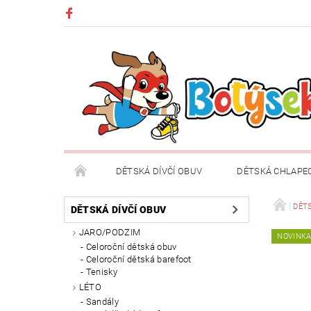
DĚTSKÁ DÍVČÍ OBUV
DĚTSKÁ CHLAPE
DĚTSKÉ OBLEČENÍ A DOPLŇKY
DÁRKOVÉ POU
DĚT
DĚTSKÁ DÍVČÍ OBUV
JARO/PODZIM
NOVINK
DOPRAVA A PLATBA
VRÁCENÍ ZBOŽÍ A REKLA
Celoroční dětská obuv
Celoroční dětská barefoot
Tenisky
LÉTO
Sandály