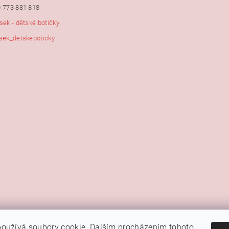
 773 881 818
sek - dětské botičky
sek_detskeboticky
|
|
|
Kamenná prodejna Brno
Rady a tipy
Google mapa
Fotky prodejny
oužívá soubory cookie. Dalším procházením tohoto