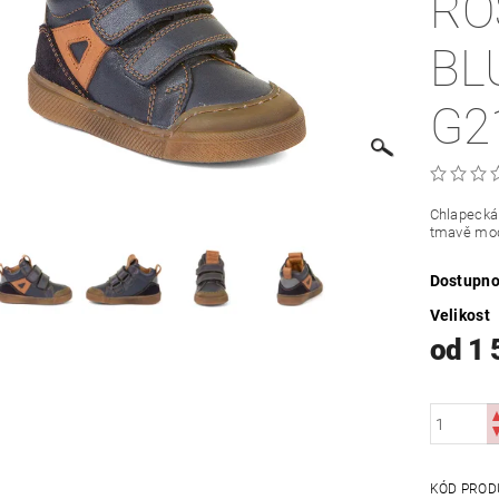
RO
BL
G2
Chlapecká
tmavě mod
Dostupno
Velikost
od 1 
KÓD PROD