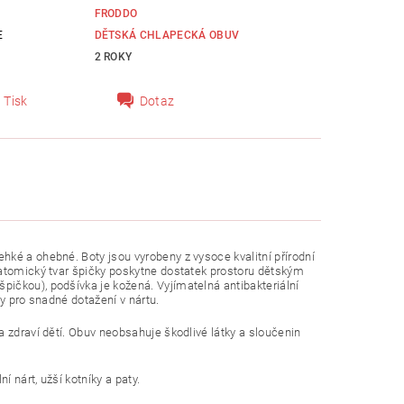
FRODDO
E
DĚTSKÁ CHLAPECKÁ OBUV
2 ROKY
Tisk
Dotaz
ké a ohebné. Boty jsou vyrobeny z vysoce kvalitní přírodní
natomický tvar špičky poskytne dostatek prostoru dětským
ičkou), podšívka je kožená. Vyjímatelná antibakteriální
y pro snadné dotažení v nártu.
 zdraví dětí. Obuv neobsahuje škodlivé látky a sloučenin
 nárt, užší kotníky a paty.