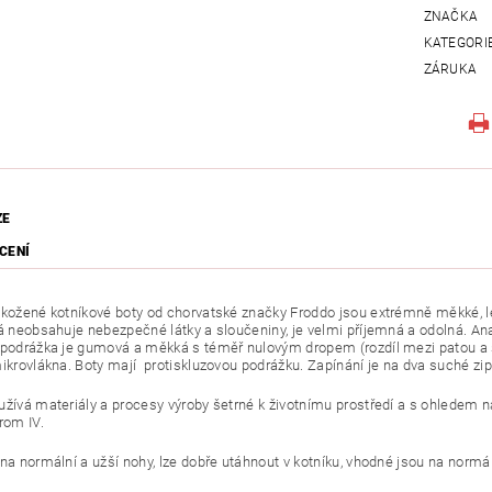
ZNAČKA
KATEGORI
ZÁRUKA
ZE
CENÍ
 kožené kotníkové boty od chorvatské značky Froddo jsou extrémně měkké, leh
rá neobsahuje nebezpečné látky a sloučeniny, je velmi příjemná a odolná. A
 podrážka je gumová a měkká s téměř nulovým dropem (rozdíl mezi patou a šp
mikrovlákna. Boty mají protiskluzovou podrážku. Zapínání je na dva suché zip
užívá materiály a procesy výroby šetrné k životnímu prostředí a s ohledem na
rom IV.
na normální a užší nohy, lze dobře utáhnout v kotníku, vhodné jsou na normální