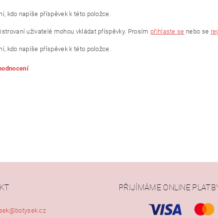
í, kdo napíše příspěvek k této položce.
istrovaní uživatelé mohou vkládat příspěvky. Prosím
přihlaste se
nebo se
re
í, kdo napíše příspěvek k této položce.
 hodnocení
KT
PŘIJÍMÁME ONLINE PLATB
ním hodnocení souhlasíte s
podmínkami ochrany osobních údajů
sek
@
botysek.cz