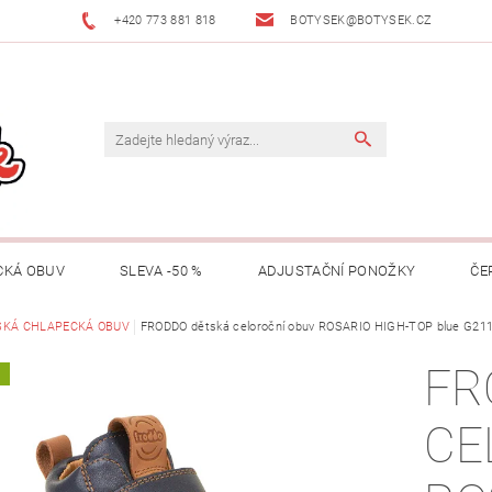
+420 773 881 818
BOTYSEK@BOTYSEK.CZ
CKÁ OBUV
SLEVA -50 %
ADJUSTAČNÍ PONOŽKY
ČE
KAZY
SKÁ CHLAPECKÁ OBUV
OŠETŘOVÁNÍ OBUVI
FRODDO dětská celoroční obuv ROSARIO HIGH-TOP blue G21
O NÁS
KONTAKTY
FR
A
MACE
ZNAČKY
RADY A TIPY
O ADJUSTAČNÍCH PON
CE