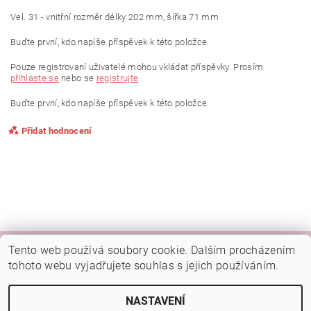
Vel. 31 - vnitřní rozměr délky 202 mm, šířka 71 mm
Buďte první, kdo napíše příspěvek k této položce.
Pouze registrovaní uživatelé mohou vkládat příspěvky. Prosím
přihlaste se
nebo se
registrujte
.
Buďte první, kdo napíše příspěvek k této položce.
Přidat hodnocení
Tento web používá soubory cookie. Dalším procházením
|
|
|
Kamenná prodejna Brno
Rady a tipy
Google mapa
Fotky prodejny
tohoto webu vyjadřujete souhlas s jejich používáním.
Náš FB
NASTAVENÍ