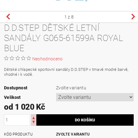
1
z 8
D.D.STEP DĚTSKÉ LETNÍ
SANDÁLY G065-61599A ROYAL
BLUE
Neohodnoceno
Dětské chlapecké sportovní sandály D.D.STEP v tmavě modré barvě,
vhodné i k vodě.
Dostupnost
Zvolte variantu
Velikost
od 1 020 Kč
KÓD PRODUKTU
ZVOLTE VARIANTU