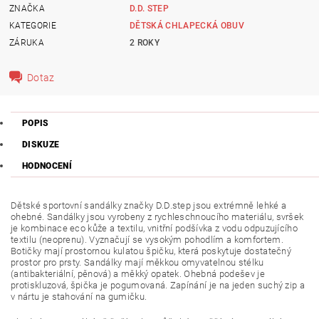
ZNAČKA
D.D. STEP
KATEGORIE
DĚTSKÁ CHLAPECKÁ OBUV
ZÁRUKA
2 ROKY
Dotaz
POPIS
DISKUZE
HODNOCENÍ
Dětské sportovní sandálky
značky
D.D.step jsou extrémně lehké a
ohebné. Sandálky jsou vyrobeny z rychleschnoucího materiálu, svršek
je kombinace eco kůže a textilu, vnitřní podšívka z vodu odpuzujícího
textilu (neoprenu). Vyznačují se vysokým pohodlím a komfortem.
Botičky mají prostornou kulatou špičku, která poskytuje dostatečný
prostor pro prsty. Sandálky mají měkkou omyvatelnou stélku
(antibakteriální, pěnová) a měkký opatek. Ohebná podešev je
protiskluzová, špička je pogumovaná. Zapínání je na jeden suchý zip a
v nártu je stahování na gumičku.