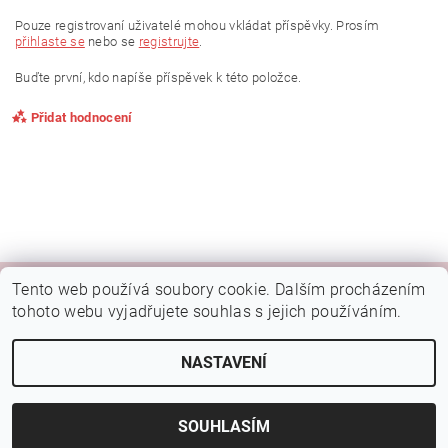
Pouze registrovaní uživatelé mohou vkládat příspěvky. Prosím
přihlaste se
nebo se
registrujte
.
Buďte první, kdo napíše příspěvek k této položce.
Přidat hodnocení
Tento web používá soubory cookie. Dalším procházením
|
|
|
Kamenná prodejna Brno
Rady a tipy
Google mapa
Fotky prodejny
tohoto webu vyjadřujete souhlas s jejich používáním.
Náš FB
NASTAVENÍ
2026 © Botýsek, všechna práva vyhrazena
Vytvořil Shoptet
SOUHLASÍM
Vložením hodnocení souhlasíte s
podmínkami ochrany
osobních údajů