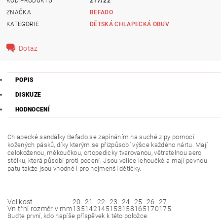
KÓD PRODUKTU
217/22
ZNAČKA
BEFADO
KATEGORIE
DĚTSKÁ CHLAPECKÁ OBUV
Dotaz
POPIS
DISKUZE
HODNOCENÍ
Chlapecké sandálky Befado se zapínáním na suché zipy pomocí
kožených pásků, díky kterým se přizpůsobí výšce každého nártu. Mají
celokoženou, měkoučkou, ortopedicky tvarovanou, větratelnou aero
stélku, která působí proti pocení. Jsou velice lehoučké a mají pevnou
patu takže jsou vhodné i pro nejmenší dětičky.
Velikost
20
21
22
23
24
25
26
27
Vnitřní rozměr v mm
135
142
145
153
158
165
170
175
Buďte první, kdo napíše příspěvek k této položce.