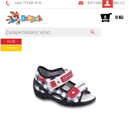
+420 773 881 818
BOTYSEK@BOTYSEK.CZ
0
0 Kč
AKCE
VÝPRODEJ