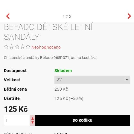
1
z 3
BEFADO DĚTSKÉ LETNÍ
SANDÁLY
Neohodnoceno
Chlapecké sandálky Befado 065P071, černá kostička
Dostupnost
Skladem
Velikost
Běžná cena
250 Kč
Ušetříte
125 Kč
(–50 %)
125 Kč