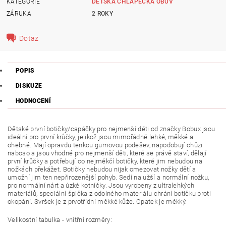
KATEGORIE
DĚTSKÁ CHLAPECKÁ OBUV
ZÁRUKA
2 ROKY
Dotaz
POPIS
DISKUZE
HODNOCENÍ
Dětské první botičky/capáčky pro nejmenší děti od značky Bobux jsou
ideální pro první krůčky, jelikož jsou mimořádně lehké, měkké a
ohebné. Mají opravdu tenkou gumovou podešev, napodobují chůzi
naboso a jsou vhodné pro nejmenší děti, které se právě staví, dělají
první krůčky a potřebují co nejměkčí botičky, které jim nebudou na
nožkách překážet. Botičky nebudou nijak omezovat nožky dětí a
umožní jim ten nepřirozenější pohyb.
Sedí na užší a normální nožku,
pro normální nárt a úzké kotníčky.
Jsou vyrobeny z ultralehkých
materiálů, speciální špička z odolného materiálu chrání botičku proti
okopání. Svršek je z prvotřídní měkké kůže. Op
atek je měkký.
Velikostní tabulka - vnitřní rozměry: