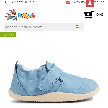
+420 773 881 818
BOTYSEK@BOTYSEK.CZ
0
0 Kč
NOVINKA