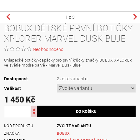
1
z 3
BOBUX DĚTSKÉ PRVNÍ BOTIČKY
XPLORER MARVEL DUSK BLUE
Neohodnoceno
Chlapecké botičky/capáčky pro první krůčky značky BOBUX XPLORER
ve světle modré barvě - Marvel Dusk Blue.
Dostupnost
Zvolte variantu
Velikost
1 450 Kč
KÓD PRODUKTU
ZVOLTE VARIANTU
ZNAČKA
BOBUX