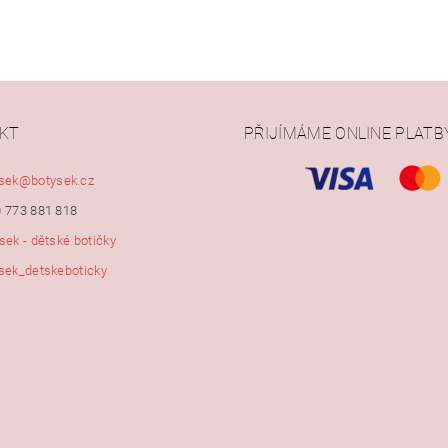
KT
PŘIJÍMÁME ONLINE PLATB
ním hodnocení souhlasíte s
podmínkami ochrany osobních údajů
sek
@
botysek.cz
 773 881 818
sek - dětské botičky
sek_detskeboticky