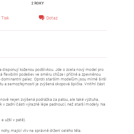
2 ROKY
Tisk
Dotaz
 disponují koženou podšívkou. Jde o zcela nový model pro
á flexibilní podešev ve směru chůze i příčně a zpevněnou
ro dominantní palec. Oproti starším modelům jsou mírně širší
nártu a samozřejmostí je zvýšená okopová špička.
Vnitřní část
nově nejen zvýšená podrážka za patou, ale také výztuha,
ak v zadní části výrazně lépe padnoucí, než starší modely. Na
 a užší v patě).
ohy, mající vliv na správně držení celého těla.