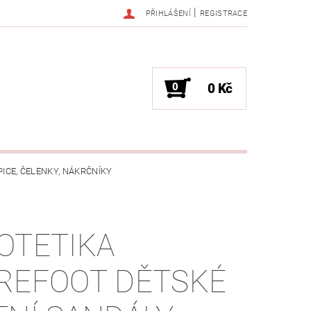
|
PŘIHLÁŠENÍ
REGISTRACE
0
0 Kč
PICE, ČELENKY, NÁKRČNÍKY
JAK VYBRAT SPRÁVNOU VELIKOST?
OTETIKA
OŽKÁCH
REFOOT DĚTSKÉ