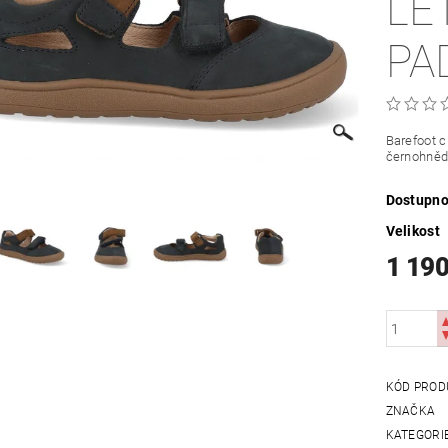
LE
PA
Barefoot 
černohněd
Dostupno
Velikost
1 190
KÓD PROD
ZNAČKA
KATEGORI