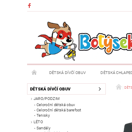
DĚTSKÁ DÍVČÍ OBUV
DĚTSKÁ CHLAPE
DĚTSKÉ OBLEČENÍ A DOPLŇKY
DÁRKOVÉ POU
DĚT
DĚTSKÁ DÍVČÍ OBUV
JARO/PODZIM
DOPRAVA A PLATBA
VRÁCENÍ ZBOŽÍ A REKLA
Celoroční dětská obuv
Celoroční dětská barefoot
Tenisky
LÉTO
Sandály