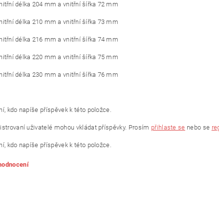
vnitřní délka 204 mm a vnitřní šířka 72 mm
vnitřní délka 210 mm a vnitřní šířka 73 mm
vnitřní délka 216 mm a vnitřní šířka 74 mm
vnitřní délka 220 mm a vnitřní šířka 75 mm
vnitřní délka 230 mm a vnitřní šířka 76 mm
í, kdo napíše příspěvek k této položce.
istrovaní uživatelé mohou vkládat příspěvky. Prosím
přihlaste se
nebo se
re
í, kdo napíše příspěvek k této položce.
 hodnocení