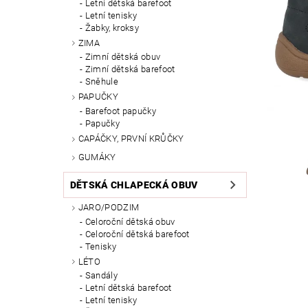
Letní dětská barefoot
Letní tenisky
Žabky, kroksy
ZIMA
Zimní dětská obuv
Zimní dětská barefoot
Sněhule
PAPUČKY
Barefoot papučky
Papučky
CAPÁČKY, PRVNÍ KRŮČKY
GUMÁKY
DĚTSKÁ CHLAPECKÁ OBUV
JARO/PODZIM
Celoroční dětská obuv
Celoroční dětská barefoot
Tenisky
LÉTO
Sandály
Letní dětská barefoot
Letní tenisky