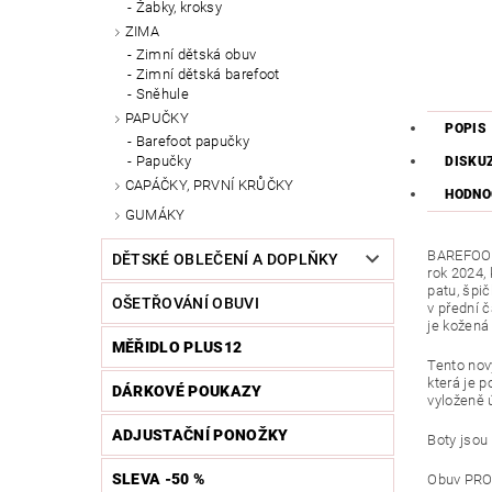
Žabky, kroksy
ZIMA
Zimní dětská obuv
Zimní dětská barefoot
Sněhule
PAPUČKY
POPIS
Barefoot papučky
Papučky
DISKU
CAPÁČKY, PRVNÍ KRŮČKY
HODNO
GUMÁKY
BAREFOOT 
DĚTSKÉ OBLEČENÍ A DOPLŇKY
rok 2024,
patu, špi
OŠETŘOVÁNÍ OBUVI
v přední 
je kožená
MĚŘIDLO PLUS12
Tento nov
která je p
DÁRKOVÉ POUKAZY
vyloženě 
ADJUSTAČNÍ PONOŽKY
Boty jsou 
SLEVA -50 %
Obuv PROT