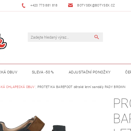
+420 773 881 818
BOTYSEK@BOTYSEK.CZ
CKÁ OBUV
SLEVA -50 %
ADJUSTAČNÍ PONOŽKY
ČE
KAZY
SKÁ CHLAPECKÁ OBUV
OŠETŘOVÁNÍ OBUVI
PROTETIKA BAREFOOT dětské letní sandály PADY BROWN
O NÁS
KONTAKTY
PR
MACE
ZNAČKY
RADY A TIPY
O ADJUSTAČNÍCH PON
BA