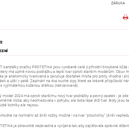
ZÁRUKA
ZE
CENÍ
sandálky značky PROTETIKA jsou vyrobené celé z přírodní broušené kůže a
 který má úplně novou podrážku a lepší tvar oproti starším modelům. Obuv m
čka je anatomicky tvarovaná a zaručuje dostatek místa pro prsty, vhodná i p
části a užší v patě. Zapínání na dva suché zipy, které se krásně přizpůsobí 
 s vy
jímatelnou koženou stélkou (netvarovaná)
.
ý model 2024 má oproti staršímu nový tvar podrážky a pevný opatek - je zde 
oměrně nízká, aby neomezovala v pohybu, ale bota lépe drží tvar. Boty jsou t
úzké kotníky ale nejsou.
vhodné na normální až širší nožky, možné i na tvar "ploutvičky" (širší vepředu
ETIKA je zdravotně nezávadná a vyvíjená tak, aby zajišťovala správné držení n