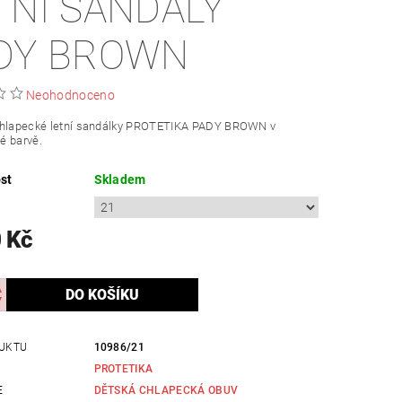
TNÍ SANDÁLY
DY BROWN
Neohodnoceno
chlapecké letní sandálky PROTETIKA PADY BROWN v
é barvě.
st
Skladem
 Kč
UKTU
10986/21
PROTETIKA
E
DĚTSKÁ CHLAPECKÁ OBUV