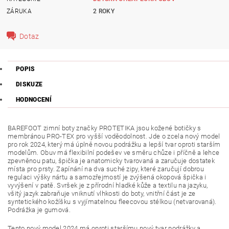
ZÁRUKA
2 ROKY
Dotaz
POPIS
DISKUZE
HODNOCENÍ
BAREFOOT zimní boty značky PROTETIKA jsou kožené botičky s
membránou PRO-TEX pro vyšší voděodolnost. Jde o zcela nový model
pro rok 2024, který má úplně novou podrážku a lepší tvar oproti starším
modelům. Obuv má flexibilní podešev ve směru chůze i příčně a lehce
zpevněnou patu, špička je anatomicky tvarovaná a zaručuje dostatek
místa pro prsty. Zapínání na dva suché zipy, které zaručují dobrou
regulaci výšky nártu a samozřejmostí je zvýšená okopová špička i
vyvýšení v patě.
Svršek je z přírodní hladké kůže a textilu na jazyku,
všitý jazyk zabraňuje vniknutí vlhkosti do boty, vnitřní část je ze
syntetického kožíšku s vy
jímatelnou fleecovou stélkou (netvarovaná).
Podrážka je gumová.
Tento nový model 2024 má oproti staršímu nový tvar podrážky a