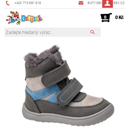
+420 773 881 818
BOTYSEK@BOTYSEK.CZ
0
0 Kč