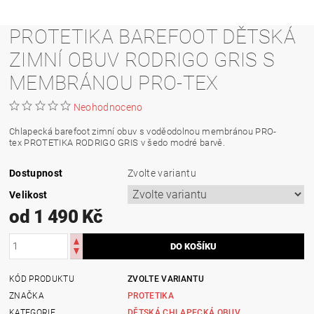
PROTETIKA BAREFOOT DĚTSKÁ
ZIMNÍ OBUV RODRIGO GRIS S
MEMBRÁNOU PRO-TEX
Neohodnoceno
Chlapecká barefoot zimní obuv s voděodolnou membránou
PRO-
tex
PROTETIKA RODRIGO GRIS v šedo modré barvě.
Dostupnost
Zvolte variantu
Velikost
od 1 490 Kč
KÓD PRODUKTU
ZVOLTE VARIANTU
ZNAČKA
PROTETIKA
KATEGORIE
DĚTSKÁ CHLAPECKÁ OBUV