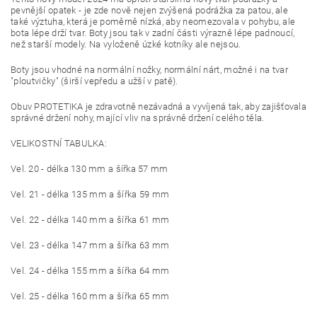
pevnější opatek - je zde nově nejen zvýšená podrážka za patou, ale
také výztuha, která je poměrně nízká, aby neomezovala v pohybu, ale
bota lépe drží tvar. Boty jsou tak v zadní části výrazně lépe padnoucí,
než starší modely. Na vyloženě úzké kotníky ale nejsou.
Boty jsou vhodné na normální nožky, normální nárt, možné i na tvar
"ploutvičky" (širší vepředu a užší v patě).
Obuv PROTETIKA je zdravotně nezávadná a vyvíjená tak, aby zajišťovala
správné držení nohy, mající vliv na správně držení celého těla.
VELIKOSTNÍ TABULKA:
Vel. 20 - délka 130 mm a šířka 57 mm
Vel. 21 - délka 135 mm a šířka 59 mm
Vel. 22 - délka 140 mm a šířka 61 mm
Vel. 23 - délka 147 mm a šířka 63 mm
Vel. 24 - délka 155 mm a šířka 64 mm
Vel. 25 - délka 160 mm a šířka 65 mm