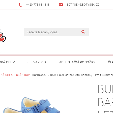
+420 773 881 818
BOTYSEK@BOTYSEK.CZ
CKÁ OBUV
SLEVA -50 %
ADJUSTAČNÍ PONOŽKY
ČE
KAZY
SKÁ CHLAPECKÁ OBUV
OŠETŘOVÁNÍ OBUVI
BUNDGAARD BAREFOOT dětské letní sandálky - Petit Summe
O NÁS
KONTAKTY
BU
MACE
ZNAČKY
RADY A TIPY
O ADJUSTAČNÍCH PON
BA