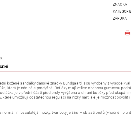
ZNAČKA
KATEGORI
ZÁRUKA
ZE
CENÍ
letní kožené sandálky dánské
značky Bundgaard
jsou vyrobeny z vysoce kvali
ůže, která je odolná a prodyšná. Botičky mají velice ohebnou gumovou podrá
odrážka je v přední části před prsty vyvýšená a chrání botičky před okopáním
, které umožňují dostatečnou regulaci na nízký nárt, ale je možnost povolit i
normální i baculatější nožky, tvar boty je širší v oblasti prstů (vhodné i pro 