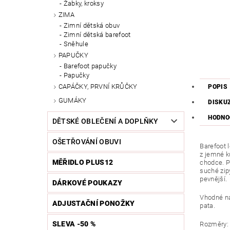
Žabky, kroksy
ZIMA
Zimní dětská obuv
Zimní dětská barefoot
Sněhule
PAPUČKY
Barefoot papučky
Papučky
CAPÁČKY, PRVNÍ KRŮČKY
POPIS
GUMÁKY
DISKU
HODNO
DĚTSKÉ OBLEČENÍ A DOPLŇKY
OŠETŘOVÁNÍ OBUVI
Barefoot 
z jemné k
MĚŘIDLO PLUS12
chodce. P
suché zipy
pevnější.
DÁRKOVÉ POUKAZY
Vhodné na 
ADJUSTAČNÍ PONOŽKY
pata.
SLEVA -50 %
Rozměry: