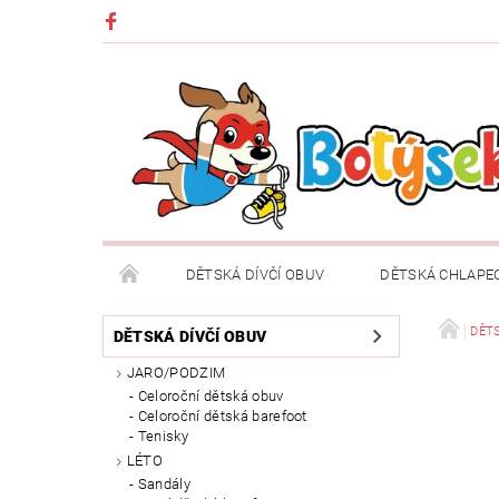
DĚTSKÁ DÍVČÍ OBUV
DĚTSKÁ CHLAPE
DĚTSKÉ OBLEČENÍ A DOPLŇKY
DÁRKOVÉ POU
DĚT
DĚTSKÁ DÍVČÍ OBUV
JARO/PODZIM
DOPRAVA A PLATBA
VRÁCENÍ ZBOŽÍ A REKLA
Celoroční dětská obuv
Celoroční dětská barefoot
Tenisky
LÉTO
Sandály