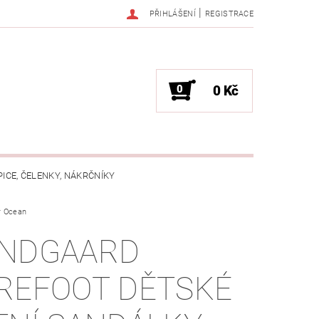
|
PŘIHLÁŠENÍ
REGISTRACE
0
0 Kč
PICE, ČELENKY, NÁKRČNÍKY
r Ocean
JAK VYBRAT SPRÁVNOU VELIKOST?
NDGAARD
OŽKÁCH
REFOOT DĚTSKÉ