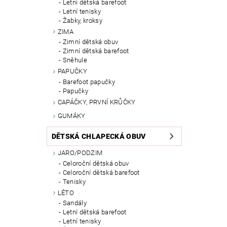
Letní dětská barefoot
Letní tenisky
Žabky, kroksy
ZIMA
Zimní dětská obuv
Zimní dětská barefoot
Sněhule
PAPUČKY
Barefoot papučky
Papučky
CAPÁČKY, PRVNÍ KRŮČKY
GUMÁKY
DĚTSKÁ CHLAPECKÁ OBUV
JARO/PODZIM
Celoroční dětská obuv
Celoroční dětská barefoot
Tenisky
LÉTO
Sandály
Letní dětská barefoot
Letní tenisky