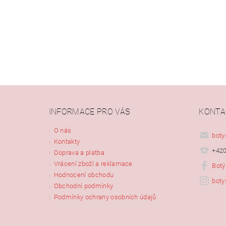
INFORMACE PRO VÁS
KONTA
Vlože
O nás
boty
Kontakty
+420
Doprava a platba
Vrácení zboží a reklamace
Botý
Hodnocení obchodu
boty
Obchodní podmínky
Podmínky ochrany osobních údajů