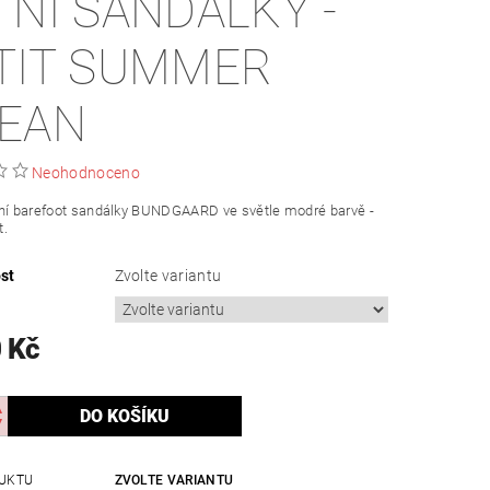
TNÍ SANDÁLKY -
TIT SUMMER
EAN
Neohodnoceno
tní barefoot sandálky BUNDGAARD ve světle modré barvě -
t.
st
Zvolte variantu
 Kč
UKTU
ZVOLTE VARIANTU