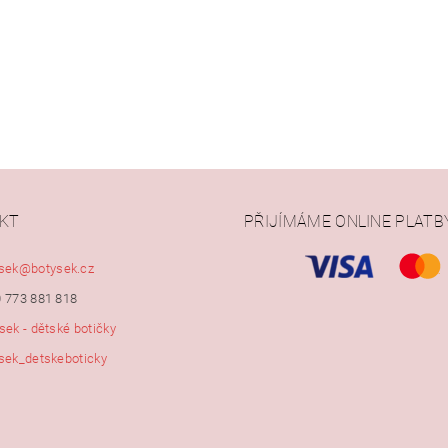
KT
PŘIJÍMÁME ONLINE PLATB
ním hodnocení souhlasíte s
podmínkami ochrany osobních údajů
sek
@
botysek.cz
 773 881 818
sek - dětské botičky
sek_detskeboticky