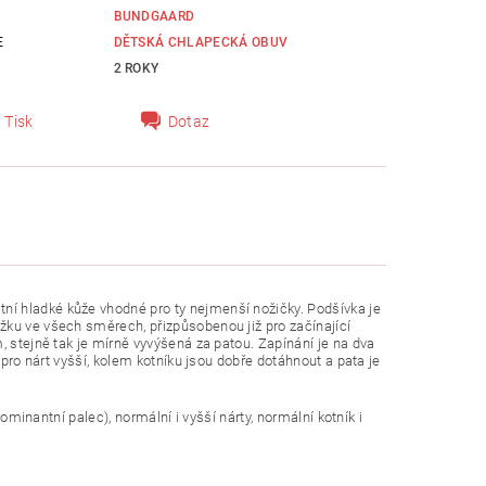
BUNDGAARD
E
DĚTSKÁ CHLAPECKÁ OBUV
2 ROKY
Tisk
Dotaz
tní hladké kůže vhodné pro ty nejmenší nožičky. Podšívka je
žku ve všech směrech, přizpůsobenou již pro začínající
, stejně tak je mírně vyvýšená za patou. Zapínání je na dva
 pro nárt vyšší, kolem kotníku jsou dobře dotáhnout a pata je
dominantní palec), normální i vyšší nárty, normální kotník i