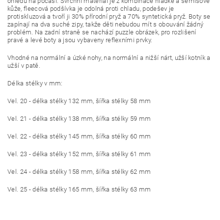
ohledu na počasí.
Svrchní materiál je z kombinace hladké a semišové
kůže, fleecová podšívka je odolná proti chladu, podešev je
protiskluzová a tvoří ji 30% přírodní pryž a 70% syntetická pryž. Boty se
zapínají na dva suché zipy, takže děti nebudou mít s obouvání žádný
problém. Na zadní straně se nachází puzzle obrázek, pro rozlišení
pravé a levé boty a jsou vybaveny reflexními prvky.
Vhodné na normální a úzké nohy, na normální a nižší nárt, užší kotník a
užší v patě.
Délka stélky v mm:
Vel. 20 - délka stélky 132 mm, šířka stélky 58 mm
Vel. 21 - délka stélky 138 mm, šířka stélky 59 mm
Vel. 22 - délka stélky 145 mm, šířka stélky 60 mm
Vel. 23 - délka stélky 152 mm, šířka stélky 61 mm
Vel. 24 - délka stélky 158 mm, šířka stélky 62 mm
Vel. 25 - délka stélky 165 mm, šířka stélky 63 mm