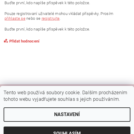
Buďte první, kdo napíše příspěvek k této položce.
Pouze registrovaní uživatelé mohou vkládat příspěvky. Prosím
přihlaste se
nebo se
registrujte
.
Buďte první, kdo napíše příspěvek k této položce.
Přidat hodnocení
Tento web používá soubory cookie. Dalším procházením
|
|
|
Kamenná prodejna Brno
Rady a tipy
Google mapa
Fotky prodejny
tohoto webu vyjadřujete souhlas s jejich používáním.
Náš FB
NASTAVENÍ
2026 © Botýsek, všechna práva vyhrazena
Vytvořil Shoptet
SOUHLASÍM