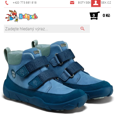
+420 773 881 818
BOTYSEK@BOTYSEK.CZ
0
0 Kč