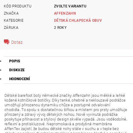
KÓD PRODUKTU
ZVOLTE VARIANTU
ZNAČKA
AFFENZAHN
KATEGORIE
DĚTSKÁ CHLAPECKÁ OBUV
ZÁRUKA
2 ROKY
Dotaz
POPIS
DISKUZE
HODNOCENÍ
Dětské barefoot boty německé značky Affenzahn jsou měkké a lehké
kožené kotníčkové botičky. Díky tenké, ohebné a neklouzavé podrážce
umožňují přirozenou dynamiku chůze a postupné odvalování
chodidla.
To spolu s dostatečnou šířkou a místem pro prsty umožňuje
přirozený a zdravý vývoj dětských nohou. Nově vyvinutá podrážka
poskytuje přilnavost a stylový design skvěle vypadá. Jsou voděodolné,
reflexní a protiskluzové. Nepromokavá a prodyšná membrána
AffenTex zajistí, že budou dětské nohy stále v suchu a v teple bez