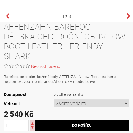
1
z 8
AFFENZAHN BAREFOOT
DĚTSKÁ CELOROČNÍ OBUV LOW
BOOT LEATHER - FRIENDY
SHARK
Neohodnoceno
Barefoot celoroční kožené boty AFFENZAHN Low Boot Leather s
nepromokavou membránou AffenTex v modré barvě.
Dostupnost
Zvolte variantu
Velikost
2 540 Kč