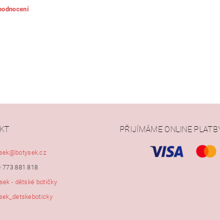
 hodnocení
KT
PŘIJÍMÁME ONLINE PLATB
ním hodnocení souhlasíte s
podmínkami ochrany osobních údajů
sek
@
botysek.cz
 773 881 818
sek - dětské botičky
sek_detskeboticky