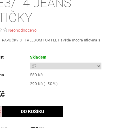
E3/14 JEANS
TIČKY
Neohodnoceno
T PAPUČKY 3F
FREEDOM FOR FEET světle modrá riflovina s
st
Skladem
na
580 Kč
290 Kč
(–50 %)
Kč