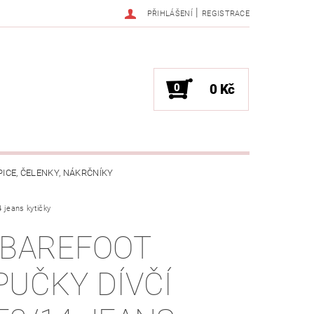
|
PŘIHLÁŠENÍ
REGISTRACE
0
0 Kč
PICE, ČELENKY, NÁKRČNÍKY
jeans kytičky
JAK VYBRAT SPRÁVNOU VELIKOST?
 BAREFOOT
OŽKÁCH
PUČKY DÍVČÍ