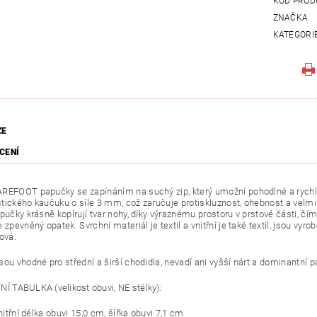
KÓD PROD
ZNAČKA
KATEGORI
ZE
CENÍ
REFOOT papučky se zapínáním na suchý zip, který umožní pohodlné a rychlé
tického kaučuku o síle 3 mm, což zaručuje protiskluznost, ohebnost a velmi
apučky krásně kopírují tvar nohy, díky výraznému prostoru v prstové části, čí
 zpevněný opatek. Svrchní materiál je textil a vnitřní je také textil, jsou v
ová.
ou vhodné pro střední a širší chodidla, nevadí ani vyšší nárt a
dominantní p
Í TABULKA (velikost obuvi, NE stélky):
vnitřní délka obuvi 15,0 cm, šířka obuvi 7,1 cm