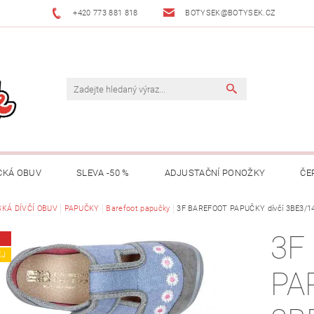
+420 773 881 818
BOTYSEK@BOTYSEK.CZ
CKÁ OBUV
SLEVA -50 %
ADJUSTAČNÍ PONOŽKY
ČE
KAZY
KÁ DÍVČÍ OBUV
OŠETŘOVÁNÍ OBUVI
PAPUČKY
Barefoot papučky
O NÁS
3F BAREFOOT PAPUČKY dívčí 3BE3/14 
KONTAKTY
3F
MACE
ZNAČKY
RADY A TIPY
O ADJUSTAČNÍCH PON
EJ
PA