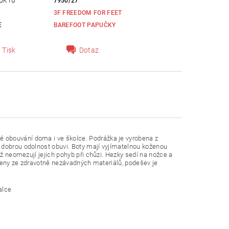
UKTU
7950/27
3F FREEDOM FOR FEET
E
BAREFOOT PAPUČKY
Tisk
Dotaz
 obouvání doma i ve školce. Podrážka je
vyrobena z
 dobrou odolnost obuvi.
Boty mají vyjímatelnou koženou
mž neomezují jejich pohyb při chůzi. Hezky sedí na nožce a
yrobeny ze zdravotně nezávadných materiálů, podešev je
alce