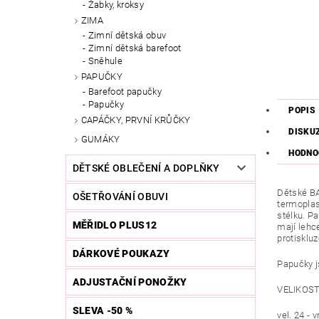
Žabky, kroksy
ZIMA
Zimní dětská obuv
Zimní dětská barefoot
Sněhule
PAPUČKY
Barefoot papučky
Papučky
POPIS
CAPÁČKY, PRVNÍ KRŮČKY
DISKU
GUMÁKY
HODNO
DĚTSKÉ OBLEČENÍ A DOPLŇKY
Dětské BA
OŠETŘOVÁNÍ OBUVI
termoplas
stélku. P
MĚŘIDLO PLUS12
mají lehce
protiskluz
DÁRKOVÉ POUKAZY
Papučky js
ADJUSTAČNÍ PONOŽKY
VELIKOSTN
SLEVA -50 %
vel. 24 - 