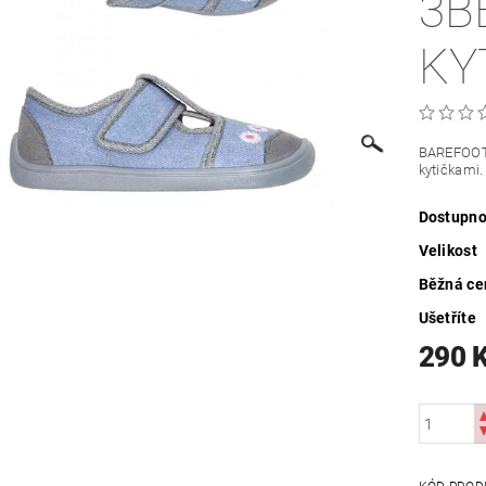
3B
KY
BAREFOO
kytičkami.
Dostupno
Velikost
Běžná ce
Ušetříte
290 