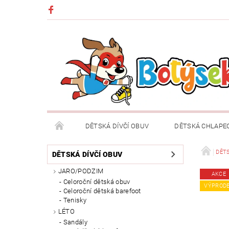
DĚTSKÁ DÍVČÍ OBUV
DĚTSKÁ CHLAPE
DĚTSKÉ OBLEČENÍ A DOPLŇKY
DÁRKOVÉ POU
DĚTS
DĚTSKÁ DÍVČÍ OBUV
JARO/PODZIM
AKCE
DOPRAVA A PLATBA
VRÁCENÍ ZBOŽÍ A REKLA
Celoroční dětská obuv
VÝPROD
Celoroční dětská barefoot
Tenisky
LÉTO
Sandály