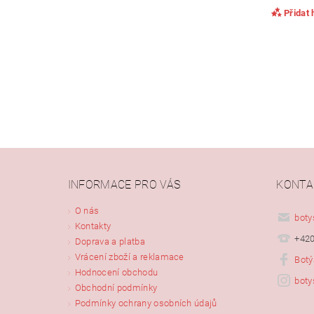
Přidat
INFORMACE PRO VÁS
KONTA
Vlože
O nás
boty
Kontakty
+420
Doprava a platba
Vrácení zboží a reklamace
Botý
Hodnocení obchodu
boty
Obchodní podmínky
Podmínky ochrany osobních údajů