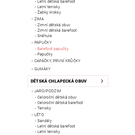
Letní dětská barefoot
Letní tenisky
Žabky, kroksy
ZIMA
Zimní dětská obuv
Zimní dětská barefoot
Sněhule
PAPUČKY
Barefoot papučky
Papučky
CAPÁČKY, PRVNÍ KRŮČKY
GUMÁKY
DĚTSKÁ CHLAPECKÁ OBUV
JARO/PODZIM
Celoroční dětská obuv
Celoroční dětská barefoot
Tenisky
LÉTO
Sandály
Letní dětská barefoot
Letní tenisky